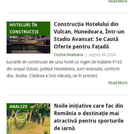
Read More
Construcția Hotelului din
HOTELURI ÎN
Vulcan, Hunedoara, Într-un
CONSTRUCȚIE
Stadiu Avansat: Se Caută
Oferte pentru Fațadă
Cozma Anamaria
|
august 20, 2024
lucrările de construcție ale unui hotel cu regim de înălțime P+3E
din orașul Vulcan, județul Hunedoara, sunt avansate, conform
dlui. Badea. Clădirea a fost ridicată, iar în prezent
Read More
Noile inițiative care fac din
ANALIZE
România o destinație mai
atractivă pentru sporturile
de iarnă