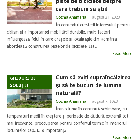
piste de biciclete despre
care trebuie să știi!
Cozma Anamaria
|
august 21, 2023
În contextul creșterii interesului pentru
ciclism și a importanței mobilității durabile, mulți factori
influențează felul în care orașele și localitățile din România
abordează construirea pistelor de biciclete. Iată
Read More
Cum să eviți supraîncălzirea
GHIDURI ȘI
și să te bucuri de lumina
SOLUȚII
naturală?
Cozma Anamaria
|
august 7, 2023
Într-o lume în continuă schimbare, cu
temperaturi medii în creștere și perioade de căldură extremă tot
mai frecvente, preocuparea pentru confortul termic în interiorul
locuințelor capătă o importanță
Read More