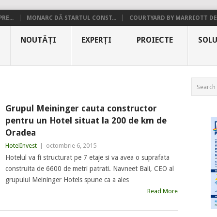
RE...
MONARC DĂ STARTUL CONST...
COURTYARD BY MARRIOTT DE.
NOUTĂȚI
EXPERȚI
PROIECTE
SOLU
Grupul Meininger cauta constructor
pentru un Hotel situat la 200 de km de
Oradea
HotelInvest
|
octombrie 6, 2015
Hotelul va fi structurat pe 7 etaje si va avea o suprafata
construita de 6600 de metri patrati. Navneet Bali, CEO al
grupului Meininger Hotels spune ca a ales
Read More