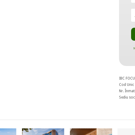
N
IBC FOCU
Cod Unic 
Nr. Înmat
Sediu soci