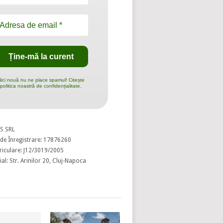
ici nouă nu ne place spamul! Citește
politica noastră de confidențialitate.
S SRL
de Înregistrare: 17876260
riculare: J12/3019/2005
al: Str. Arinilor 20, Cluj-Napoca