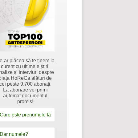
e-ar plăcea să te ținem la
curent cu ultimele știri,
nalize și interviuri despre
piața HoReCa alături de
cei peste 9.700 abonați.
La abonare vei primi
automat documentul
promis!