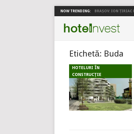
NOW TRENDING:
BRAȘOV: ION ȚIRIAC P
Etichetă:
Buda
HOTELURI ÎN
CONSTRUCȚIE