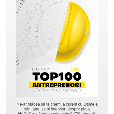
Ne-ar plăcea să te ținem la curent cu ultimele
știri, analize și interviuri despre piața
HoReCa alături de cei peste 9.700 abonați.