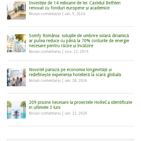
Investiție de 14 milioane de lei: Castelul Bethlen
renovat cu fonduri europene și academice
Niciun comentariu
|
ian. 9, 2024
Somfy România: soluţiile de umbrire solară dinamică
ar putea reduce cu până la 70% costurile de energie
necesare pentru răcire și încălzire
Niciun comentariu
|
nov. 22, 2019
Novotel pariază pe economia longevității și
redefinește experiența hotelieră la scară globală
Niciun comentariu
|
ian. 28, 2026
209 piscine necesare la proiectele HoReCa identificate
in ultimele 3 luni
Niciun comentariu
|
iun. 22, 2020