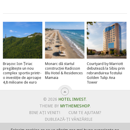
Brașov: Ion Țiriac
Monarc dă startul
Courtyard by Marriott
pregătește un nou
construcției Radisson
debutează la Sibiu prin
complex sportiv printr-
Blu Hotel & Residences
rebranduirea fostului
o investiție de aproape
Mamaia
Golden Tulip Ana
4,8 milioane de euro
Tower
© 2026
HOTEL INVEST
.
THEME BY
MYTHEMESHOP
.
BINE AȚI VENIT!
CUM TE AJUTAM?
DUBLEAZĂ-ȚI VÂNZĂRILE
OFERTE PENTRU ȘANTIERUL TĂU