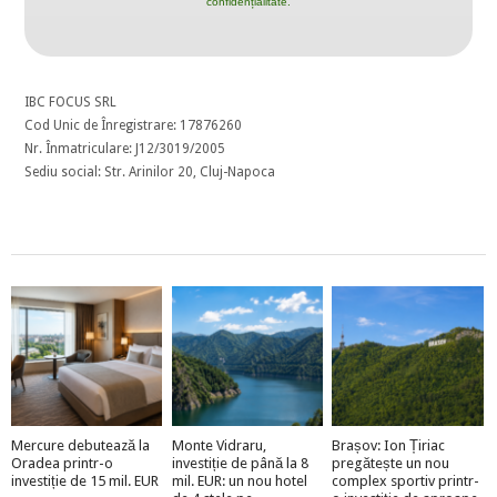
confidențialitate.
IBC FOCUS SRL
Cod Unic de Înregistrare: 17876260
Nr. Înmatriculare: J12/3019/2005
Sediu social: Str. Arinilor 20, Cluj-Napoca
Mercure debutează la
Monte Vidraru,
Brașov: Ion Țiriac
Oradea printr-o
investiție de până la 8
pregătește un nou
investiție de 15 mil. EUR
mil. EUR: un nou hotel
complex sportiv printr-