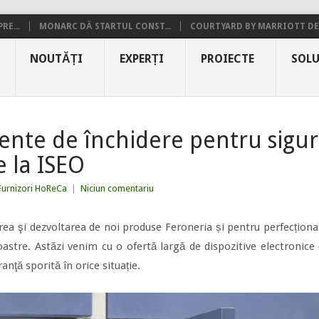
RE...
MONARC DĂ STARTUL CONST...
COURTYARD BY MARRIOTT DE.
NOUTĂȚI
EXPERȚI
PROIECTE
SOLU
gente de închidere pentru sigu
de la ISEO
Furnizori HoReCa
|
Niciun comentariu
a şi dezvoltarea de noi produse Feroneria și pentru perfecționar
 noastre. Astăzi venim cu o ofertă largă de dispozitive electronice
anţă sporită în orice situație.