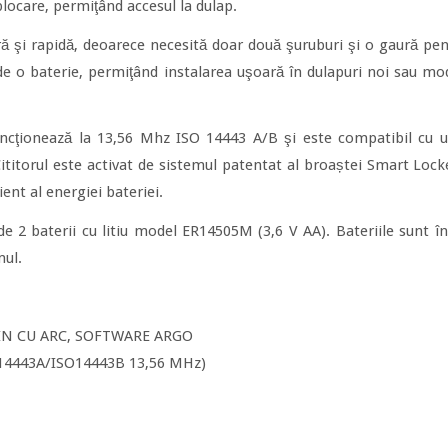
eblocare, permiţând accesul la dulap.
ară şi rapidă, deoarece necesită doar două şuruburi şi o gaură pen
e o baterie, permiţând instalarea uşoară în dulapuri noi sau mod
uncţionează la 13,56 Mhz ISO 14443 A/B şi este compatibil cu u
ititorul este activat de sistemul patentat al broaștei Smart Locke
nt al energiei bateriei.
 2 baterii cu litiu model ER14505M (3,6 V AA). Bateriile sunt în
mul.
IN CU ARC, SOFTWARE ARGO
SO14443A/ISO14443B 13,56 MHz)