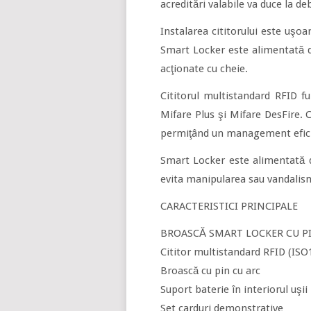
acreditări valabile va duce la d
Instalarea cititorului este uşo
Smart Locker este alimentată d
acţionate cu cheie.
Cititorul multistandard RFID f
Mifare Plus şi Mifare DesFire. C
permiţând un management eficie
Smart Locker este alimentată de
evita manipularea sau vandalis
CARACTERISTICI PRINCIPALE
BROASCĂ SMART LOCKER CU P
Cititor multistandard RFID (I
Broască cu pin cu arc
Suport baterie în interiorul uşii
Set carduri demonstrative