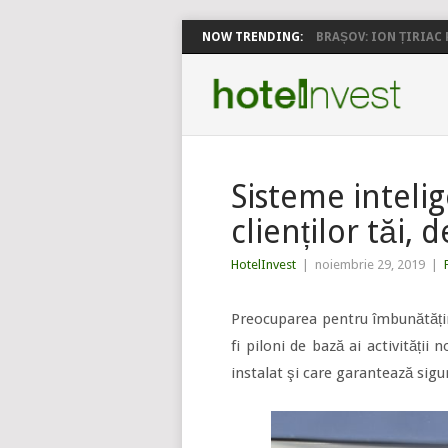
NOW TRENDING:
BRAȘOV: ION ȚIRIAC P
Sisteme inteli
clienților tăi, 
HotelInvest
|
noiembrie 29, 2019
|
Preocuparea pentru îmbunătățire
fi piloni de bază ai activității
instalat şi care garantează sigur