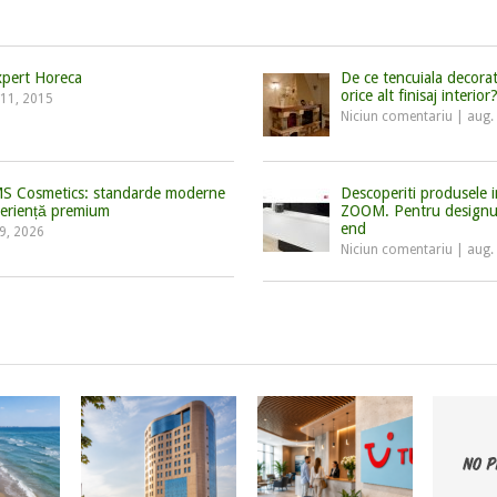
xpert Horeca
De ce tencuiala decorat
orice alt finisaj interior
 11, 2015
Niciun comentariu
|
aug.
 MS Cosmetics: standarde moderne
Descoperiti produsele
xperiență premium
ZOOM. Pentru designuri
end
29, 2026
Niciun comentariu
|
aug.