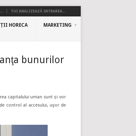
..
TUI ANALIZEAZĂ INTRAREA...
ȚII HORECA
MARKETING
ranţa bunurilor
ea capitalului uman sunt și vor
 de control al accesului, uşor de