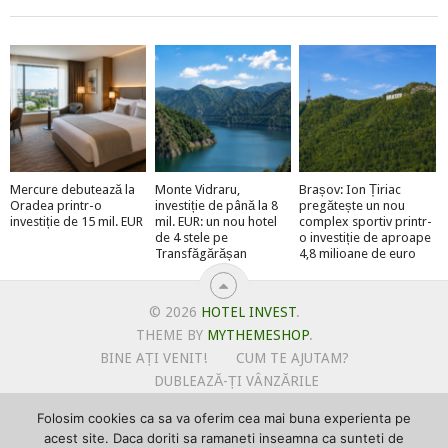
Mercure debutează la
Monte Vidraru,
Brașov: Ion Țiriac
Oradea printr-o
investiție de până la 8
pregătește un nou
investiție de 15 mil. EUR
mil. EUR: un nou hotel
complex sportiv printr-
de 4 stele pe
o investiție de aproape
Transfăgărășan
4,8 milioane de euro
© 2026
HOTEL INVEST
.
THEME BY
MYTHEMESHOP
.
BINE AȚI VENIT!
CUM TE AJUTAM?
DUBLEAZĂ-ȚI VÂNZĂRILE
OFERTE PENTRU ȘANTIERUL TĂU
Folosim cookies ca sa va oferim cea mai buna experienta pe
POLITICA DE UTILIZARE COOKIE-URI
acest site. Daca doriti sa ramaneti inseamna ca sunteti de