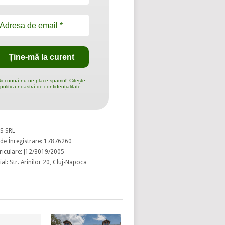
ici nouă nu ne place spamul! Citește
politica noastră de confidențialitate.
S SRL
de Înregistrare: 17876260
riculare: J12/3019/2005
al: Str. Arinilor 20, Cluj-Napoca