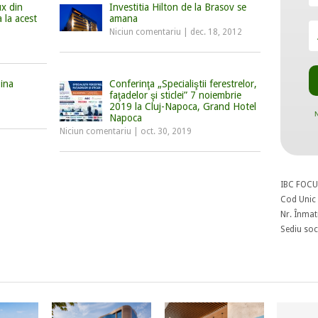
ux din
Investitia Hilton de la Brasov se
 la acest
amana
Niciun comentariu
|
dec. 18, 2012
bina
Conferinţa „Specialiştii ferestrelor,
faţadelor şi sticlei” 7 noiembrie
2019 la Cluj-Napoca, Grand Hotel
N
Napoca
Niciun comentariu
|
oct. 30, 2019
IBC FOCU
Cod Unic 
Nr. Înmat
Sediu soci