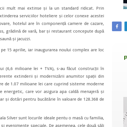
cii mult mai extinse și la un standard ridicat. Prin
xtinderea serviciilor hoteliere și celor conexe acestei
novare, hotelul are în componență camere de cazare,
ness, grădină de vară, bar și restaurant concepute după
saună și jacuzzi.
a pe 15 aprilie, iar inaugurarea noului complex are loc
ui (6,6 milioane lei + TVA), s-au făcut construcții în
erente extinderii și modernizării anumitor spații din
oare de 1.07 milioane lei care cuprind sisteme moderne
re energetic, care vor asigura apa caldă menajeră și
 dar și dotări pentru bucătărie în valoare de 128.368 de
ala Silver sunt locurile ideale pentu o masă cu familia,
ri și evenimente speciale. De asemenea, cele două săli