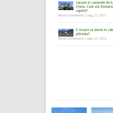
Saracie in camerele de l
China. Cum sta Romania
capitol?
Niciun comentariu
|
aug. 27, 2013
E riscant sa dormi in ca
pilotului?
Niciun comentariu
|
sept. 23, 2013