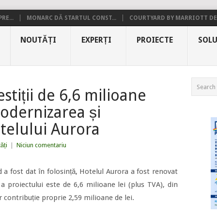
RE...
MONARC DĂ STARTUL CONST...
COURTYARD BY MARRIOTT DE.
NOUTĂȚI
EXPERȚI
PROIECTE
SOLU
stiții de 6,6 milioane
odernizarea și
otelului Aurora
ăți
|
Niciun comentariu
a fost dat în folosință, Hotelul Aurora a fost renovat
a proiectului este de 6,6 milioane lei (plus TVA), din
ar contribuție proprie 2,59 milioane de lei.