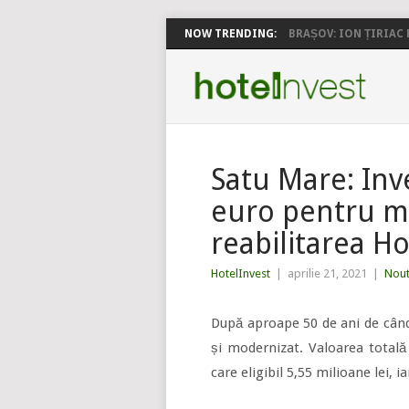
NOW TRENDING:
BRAȘOV: ION ȚIRIAC P
Satu Mare: Inve
euro pentru m
reabilitarea H
HotelInvest
|
aprilie 21, 2021
|
Nout
După aproape 50 de ani de când 
și modernizat. Valoarea totală 
care eligibil 5,55 milioane lei, i