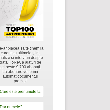
e-ar plăcea să te ținem la
curent cu ultimele știri,
nalize și interviuri despre
piața HoReCa alături de
cei peste 9.700 abonați.
La abonare vei primi
automat documentul
promis!