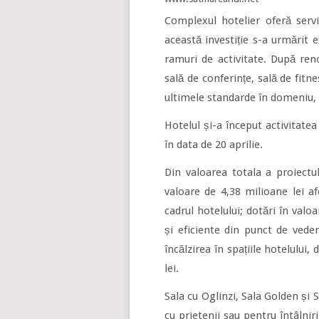
Complexul hotelier oferă servi
această investiție s-a urmărit e
ramuri de activitate. După re
sală de conferințe, sală de fit
ultimele standarde în domeniu, 
Hotelul și-a început activitate
în data de 20 aprilie.
Din valoarea totala a proiectul
valoare de 4,38 milioane lei af
cadrul hotelului; dotări în val
și eficiente din punct de vede
încălzirea în spațiile hotelului,
lei.
Sala cu Oglinzi, Sala Golden și S
cu prietenii sau pentru întâlni