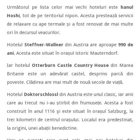
Următorul pe lista celor mai vechi hoteluri este
hanul
Hoshi
, tot de pe teritoriul nipon. Acesta prestează servicii
de relaxare cu ape termale și a fost renovat de mai multe
ori în decursul veacurilor.
Hotelul
Steffner-Wallner
din Austria are aproape
990 de
ani.
Acesta este situat în orașul istoric Mauterndorf.
Iar hotelul
Otterburn Castle Country House
din Marea
Britanie este un adevărat castel, desprins parcă din
poveste. Clădirea are mai mult de nouă secole de viață.
Hotelul
Doktorschlossl
din Austria este unul clasic, iar anii
care au trecut nu i-au știrbit din frumusețe. Acesta a fost
construit în anul 1116 şi este situat în orașul Salzburg, la
trei kilometri de centrul orașului. Localul era predestinat,
la origini, unei abații benedictine.