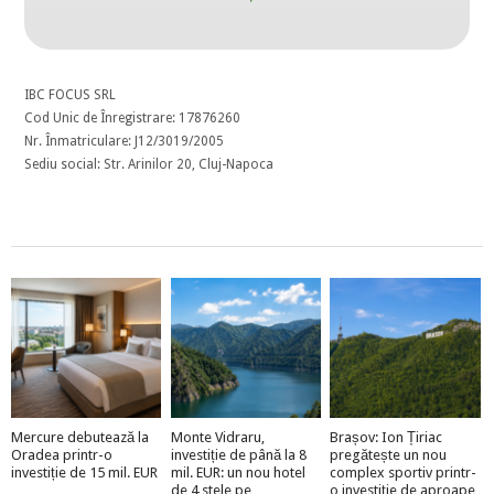
IBC FOCUS SRL
Cod Unic de Înregistrare: 17876260
Nr. Înmatriculare: J12/3019/2005
Sediu social: Str. Arinilor 20, Cluj-Napoca
Mercure debutează la
Monte Vidraru,
Brașov: Ion Țiriac
Oradea printr-o
investiție de până la 8
pregătește un nou
investiție de 15 mil. EUR
mil. EUR: un nou hotel
complex sportiv printr-
de 4 stele pe
o investiție de aproape