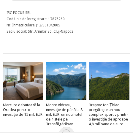
IBC FOCUS SRL
Cod Unic de Înregistrare: 17876260
Nr. Înmatriculare: J12/3019/2005
Sediu social: Str. Arinilor 20, Cluj-Napoca
Mercure debutează la
Monte Vidraru,
Brașov: Ion Țiriac
Oradea printr-o
investiție de până la 8
pregătește un nou
investiție de 15 mil. EUR
mil. EUR: un nou hotel
complex sportiv printr-
de 4 stele pe
o investiție de aproape
Transfăgărășan
4,8 milioane de euro