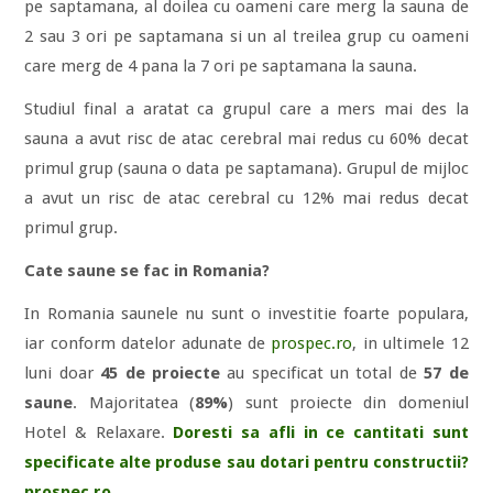
pe saptamana, al doilea cu oameni care merg la sauna de
2 sau 3 ori pe saptamana si un al treilea grup cu oameni
care merg de 4 pana la 7 ori pe saptamana la sauna.
Studiul final a aratat ca grupul care a mers mai des la
sauna a avut risc de atac cerebral mai redus cu 60% decat
primul grup (sauna o data pe saptamana). Grupul de mijloc
a avut un risc de atac cerebral cu 12% mai redus decat
primul grup.
Cate saune se fac in Romania?
In Romania saunele nu sunt o investitie foarte populara,
iar conform datelor adunate de
prospec.ro
, in ultimele 12
luni doar
45 de proiecte
au specificat un total de
57 de
saune
. Majoritatea (
89%
) sunt proiecte din domeniul
Hotel & Relaxare.
Doresti sa afli in ce cantitati sunt
specificate alte produse sau dotari pentru constructii?
prospec.ro