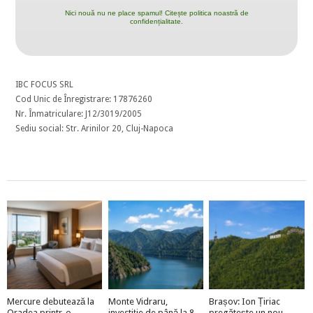
Nici nouă nu ne place spamul! Citește politica noastră de
confidențialitate.
IBC FOCUS SRL
Cod Unic de Înregistrare: 17876260
Nr. Înmatriculare: J12/3019/2005
Sediu social: Str. Arinilor 20, Cluj-Napoca
Mercure debutează la
Monte Vidraru,
Brașov: Ion Țiriac
Oradea printr-o
investiție de până la 8
pregătește un nou