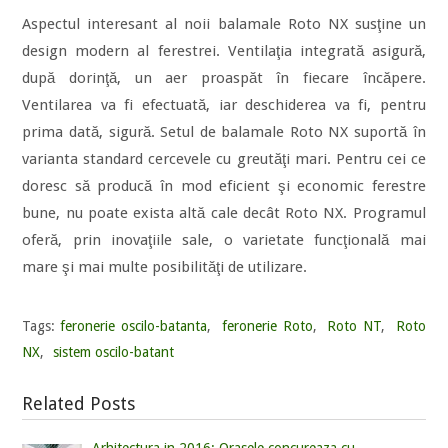
Aspectul interesant al noii balamale Roto NX susţine un
design modern al ferestrei. Ventilaţia integrată asigură,
după dorinţă, un aer proaspăt în fiecare încăpere.
Ventilarea va fi efectuată, iar deschiderea va fi, pentru
prima dată, sigură. Setul de balamale Roto NX suportă în
varianta standard cercevele cu greutăţi mari. Pentru cei ce
doresc să producă în mod eficient şi economic ferestre
bune, nu poate exista altă cale decât Roto NX. Programul
oferă, prin inovaţiile sale, o varietate funcţională mai
mare şi mai multe posibilităţi de utilizare.
Tags:
feronerie oscilo-batanta
,
feronerie Roto
,
Roto NT
,
Roto
NX
,
sistem oscilo-batant
Related Posts
Arhitectura in 2016: Orasele concureaza cu