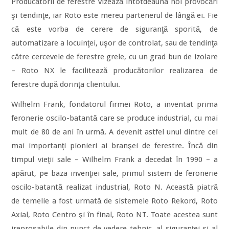
Producătorii de ferestre vizează întotdeauna noi provocări
şi tendinţe, iar Roto este mereu partenerul de lângă ei. Fie
că este vorba de cerere de siguranţă sporită, de
automatizare a locuinţei, uşor de controlat, sau de tendinţa
către cercevele de ferestre grele, cu un grad bun de izolare
– Roto NX le facilitează producătorilor realizarea de
ferestre după dorinţa clientului.
Wilhelm Frank, fondatorul firmei Roto, a inventat prima
feronerie oscilo-batantă care se produce industrial, cu mai
mult de 80 de ani în urmă. A devenit astfel unul dintre cei
mai importanţi pionieri ai branşei de ferestre. Încă din
timpul vieţii sale – Wilhelm Frank a decedat în 1990 – a
apărut, pe baza invenţiei sale, primul sistem de feronerie
oscilo-batantă realizat industrial, Roto N. Această piatră
de temelie a fost urmată de sistemele Roto Rekord, Roto
Axial, Roto Centro şi în final, Roto NT. Toate acestea sunt
ireproşabile din punct de vedere tehnic, al siguranţei şi al