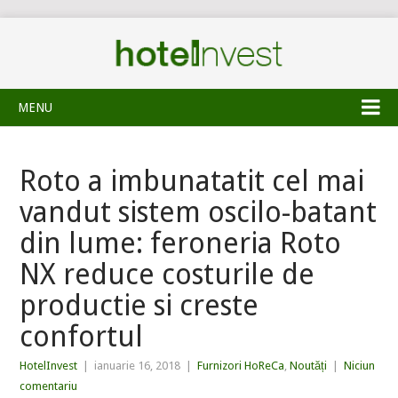
MENU
Roto a imbunatatit cel mai
vandut sistem oscilo-batant
din lume: feroneria Roto
NX reduce costurile de
productie si creste
confortul
HotelInvest
|
ianuarie 16, 2018
|
Furnizori HoReCa
,
Noutăți
|
Niciun
comentariu