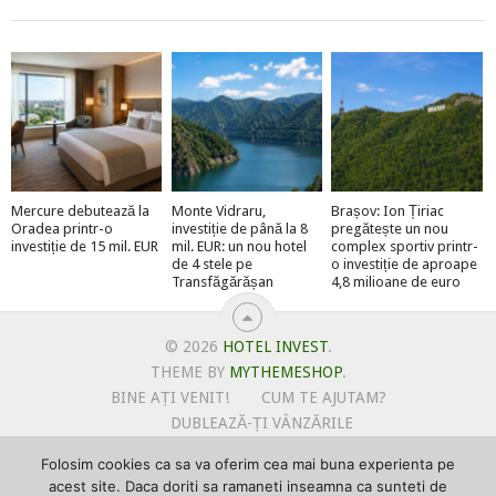
Mercure debutează la
Monte Vidraru,
Brașov: Ion Țiriac
Oradea printr-o
investiție de până la 8
pregătește un nou
investiție de 15 mil. EUR
mil. EUR: un nou hotel
complex sportiv printr-
de 4 stele pe
o investiție de aproape
Transfăgărășan
4,8 milioane de euro
© 2026
HOTEL INVEST
.
THEME BY
MYTHEMESHOP
.
BINE AȚI VENIT!
CUM TE AJUTAM?
DUBLEAZĂ-ȚI VÂNZĂRILE
OFERTE PENTRU ȘANTIERUL TĂU
Folosim cookies ca sa va oferim cea mai buna experienta pe
POLITICA DE UTILIZARE COOKIE-URI
acest site. Daca doriti sa ramaneti inseamna ca sunteti de