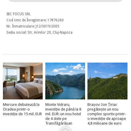
IBC FOCUS SRL
Cod Unic de Înregistrare: 17876260
Nr. Înmatriculare: J12/3019/2005
Sediu social: Str. Arinilor 20, Cluj-Napoca
Mercure debutează la
Monte Vidraru,
Brașov: Ion Țiriac
Oradea printr-o
investiție de până la 8
pregătește un nou
investiție de 15 mil. EUR
mil. EUR: un nou hotel
complex sportiv printr-
de 4 stele pe
o investiție de aproape
Transfăgărășan
4,8 milioane de euro