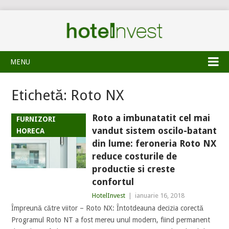
MENU
Etichetă:
Roto NX
Roto a imbunatatit cel mai
FURNIZORI
vandut sistem oscilo-batant
HORECA
din lume: feroneria Roto NX
reduce costurile de
productie si creste
confortul
HotelInvest
|
ianuarie 16, 2018
Împreună către viitor – Roto NX: Întotdeauna decizia corectă
Programul Roto NT a fost mereu unul modern, fiind permanent