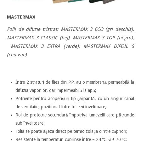
MASTERMAX
Folii de difuzie tristrat: MASTERMAX 3 ECO (gri deschis),
MASTERMAX 3 CLASSIC (bej), MASTERMAX 3 TOP (negru),
MASTERMAX 3 EXTRA (verde), MASTERMAX DIFOIL S
(cenușie)
Între 2 straturi de flies din PP, au o membrană permeabilă la
difuzia vaporilor, dar impermeabilă la apă;
Potrivite pentru acoperișuri tip șarpantă, cu un singur canal
de ventilație, poziționat între folie și învelitoare;
Rol de protecție secundară împotriva umezelii care pătrunde
sub învelitoare;
Folia se poate așeza direct pe termoizolația dintre căpriori;
Rezistente la temperaturi cuprinse între – 24 ºC și + 70 ºC;