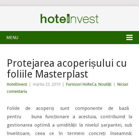
MENU
Protejarea acoperișului cu
foliile Masterplast
HotelInvest
|
martie 25, 2019
|
Furnizori HoReCa
,
Noutăți
|
Niciun
comentariu
Foliile de acoperiș sunt componente de bază
pentru buna funcționare a acestuia, contribuind la
gestionarea optimă a umidității la nivelul șarpantei, sub
învelitoare, ceea ce în termeni concreți înseamnă: