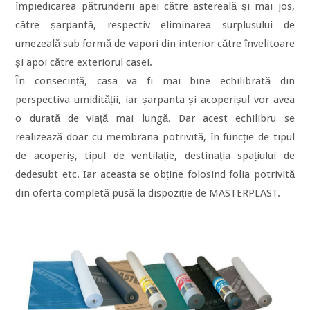
împiedicarea pătrunderii apei către astereală și mai jos,
către șarpantă, respectiv eliminarea surplusului de
umezeală sub formă de vapori din interior către învelitoare
și apoi către exteriorul casei.
În consecință, casa va fi mai bine echilibrată din
perspectiva umidității, iar șarpanta și acoperișul vor avea
o durată de viață mai lungă. Dar acest echilibru se
realizează doar cu membrana potrivită, în funcție de tipul
de acoperiș, tipul de ventilație, destinația spațiului de
dedesubt etc. Iar aceasta se obține folosind folia potrivită
din oferta completă pusă la dispoziție de MASTERPLAST.