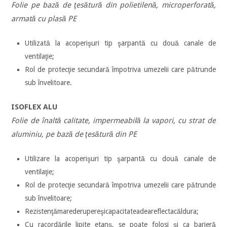
Folie pe bază de ţesătură din polietilenă, microperforată,
armată cu plasă PE
Utilizată la acoperişuri tip şarpantă cu două canale de
ventilaţie;
Rol de protecţie secundară împotriva umezelii care pătrunde
sub învelitoare.
ISOFLEX ALU
Folie de înaltă calitate, impermeabilă la vapori, cu strat de
aluminiu, pe bază de ţesătură din PE
Utilizare la acoperişuri tip şarpantă cu două canale de
ventilaţie;
Rol de protecţie secundară împotriva umezelii care pătrunde
sub învelitoare;
Rezistenţămarederupereşicapacitateadeareflectacăldura;
Cu racordările lipite etanş, se poate folosi şi ca barieră