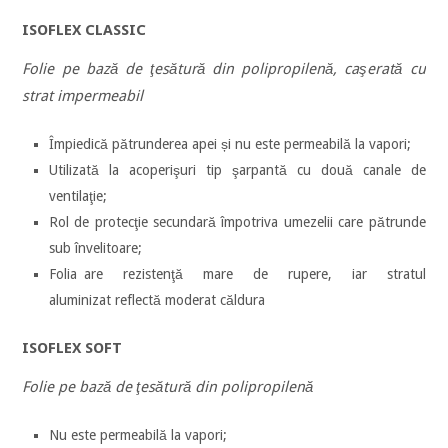
ISOFLEX CLASSIC
Folie pe bază de ţesătură din polipropilenă, caşerată cu
strat impermeabil
Împiedică pătrunderea apei și nu este permeabilă la vapori;
Utilizată la acoperişuri tip şarpantă cu două canale de
ventilaţie;
Rol de protecţie secundară împotriva umezelii care pătrunde
sub învelitoare;
Folia are rezistenţă mare de rupere, iar stratul
aluminizat reflectă moderat căldura
ISOFLEX SOFT
Folie pe bază de ţesătură din polipropilenă
Nu este permeabilă la vapori;