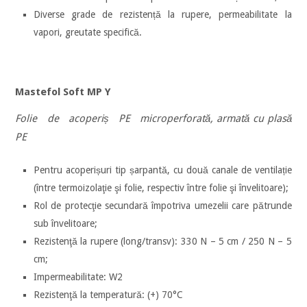
Diverse grade de rezistență la rupere, permeabilitate la
vapori, greutate specifică.
Mastefol Soft MP Y
Folie de acoperiș PE microperforată, armată cu plasă
PE
Pentru acoperișuri tip șarpantă, cu două canale de ventilație
(între termoizolaţie şi folie, respectiv între folie şi învelitoare);
Rol de protecţie secundară împotriva umezelii care pătrunde
sub învelitoare;
Rezistenţă la rupere (long/transv): 330 N – 5 cm / 250 N – 5
cm;
Impermeabilitate: W2
Rezistenţă la temperatură: (+) 70°C