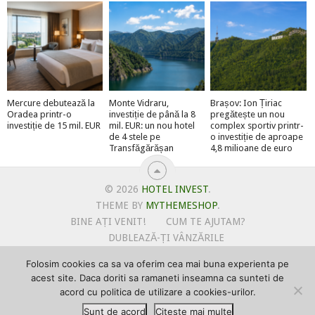
Mercure debutează la
Monte Vidraru,
Brașov: Ion Țiriac
Oradea printr-o
investiție de până la 8
pregătește un nou
investiție de 15 mil. EUR
mil. EUR: un nou hotel
complex sportiv printr-
de 4 stele pe
o investiție de aproape
Transfăgărășan
4,8 milioane de euro
© 2026
HOTEL INVEST
.
THEME BY
MYTHEMESHOP
.
BINE AȚI VENIT!
CUM TE AJUTAM?
DUBLEAZĂ-ȚI VÂNZĂRILE
OFERTE PENTRU ȘANTIERUL TĂU
Folosim cookies ca sa va oferim cea mai buna experienta pe
POLITICA DE UTILIZARE COOKIE-URI
acest site. Daca doriti sa ramaneti inseamna ca sunteti de
PRIMEȘTI GRATUIT MEGA-CADOURI LA ABONARE
acord cu politica de utilizare a cookies-urilor.
PROMOVEAZĂ-TE PE HOTELINVEST
PSPDCP
Sunt de acord
Citeste mai multe