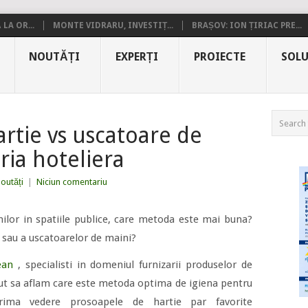
LA OR...
MONTE VIDRARU, INVESTIȚ...
BRAȘOV: ION ȚIRIAC PRE...
NOUTĂȚI
EXPERȚI
PROIECTE
SOLU
rtie vs uscatoare de
ria hoteliera
outăți
|
Niciun comentariu
ilor in spatiile publice, care metoda este mai buna?
 sau a uscatoarelor de maini?
lean
, specialisti in domeniul furnizarii produselor de
vrut sa aflam care este metoda optima de igiena pentru
prima vedere prosoapele de hartie par favorite