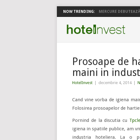
NOW TRENDING:
MERCURE DEBUTEAZĂ 
Prosoape de ha
maini in indust
HotelInvest
|
decembrie 4, 2014
|
N
Cand vine vorba de igiena main
Folosirea prosoapelor de hartie
Pornind de la discutia cu
Tpc
igiena in spatiile publice, am 
industria hoteliera. La o 