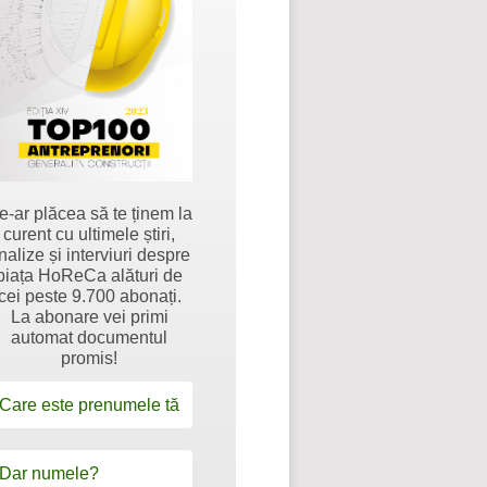
e-ar plăcea să te ținem la
curent cu ultimele știri,
nalize și interviuri despre
piața HoReCa alături de
cei peste 9.700 abonați.
La abonare vei primi
automat documentul
promis!