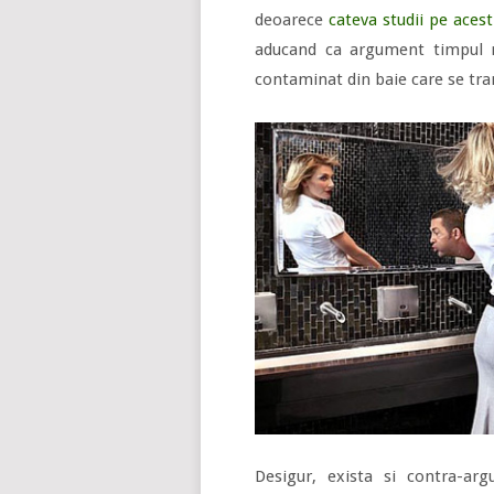
deoarece
cateva studii pe ace
aducand ca argument timpul m
contaminat din baie care se tra
Desigur, exista si contra-arg