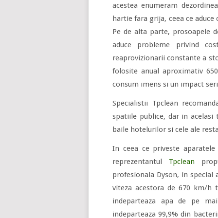
acestea enumeram dezordinea 
hartie fara grija, ceea ce aduce
Pe de alta parte, prosoapele d
aduce probleme privind cos
reaprovizionarii constante a sto
folosite anual aproximativ 6
consum imens si un impact seri
Specialistii Tpclean recomand
spatiile publice, dar in acelas
baile hotelurilor si cele ale rest
In ceea ce priveste aparatele
reprezentantul
Tpclean
prop
profesionala Dyson, in special 
viteza acestora de 670 km/h t
indeparteaza apa de pe main
indeparteaza 99,9% din bacteriil