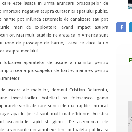
care este lasata in urma aruncarii prosoapelor de
 o impresie negativa asupra curateniei spatiului public.
e hartie pot infunda sistemele de canalizare sau pot
turile mari de exploatare, avand impact asupra
curilor. Mai mult, studiile ne arata ca in America sunt
500 tone de prosoape de hartie, ceea ce duce la un
os asupra mediului.
a folosirea aparatelor de uscare a mainilor pentru
i timp si cea a prosoapelor de hartie, mai ales pentru
aurantelor.
 de uscare ale mainilor, domnul Cristian Delurentu,
une investitorilor hotelieri sa foloseasca gama
aparatele verticale care sunt cele mai rapide, intrucat
rage apa in jos si sunt mult mai eficiente. Acestea
i uscandu-le rapid si igienic. De asemenea, ele
e si virusurile din aerul existent in toaleta publica si