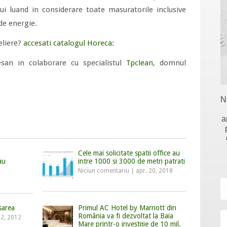
i luand in considerare toate masuratorile inclusive
de energie.
eliere?
accesati catalogul Horeca
:
esan in colaborare cu specialistul
Tpclean
, domnul
N
a
Cele mai solicitate spatii office au
au
intre 1000 si 3000 de metri patrati
Niciun comentariu
|
apr. 20, 2018
sarea
Primul AC Hotel by Marriott din
România va fi dezvoltat la Baia
22, 2012
Mare printr-o investiție de 10 mil.