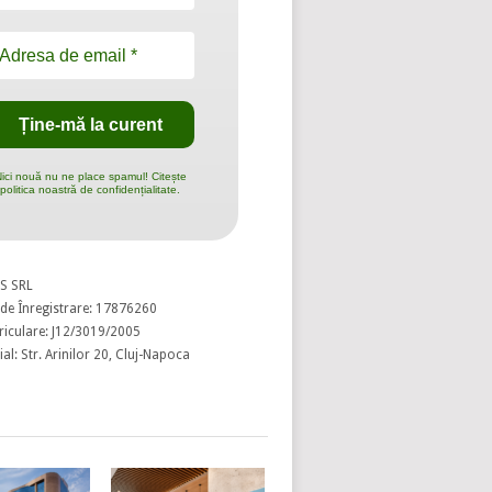
ici nouă nu ne place spamul! Citește
politica noastră de confidențialitate.
S SRL
de Înregistrare: 17876260
riculare: J12/3019/2005
al: Str. Arinilor 20, Cluj-Napoca