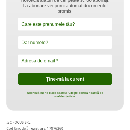
HoReCa alături de cei peste 9.700 abonați.
La abonare vei primi automat documentul
promis!
Nici nouă nu ne place spamul! Citește politica noastră de
confidențialitate.
IBC FOCUS SRL
Cod Unic de Înregistrare: 17876260