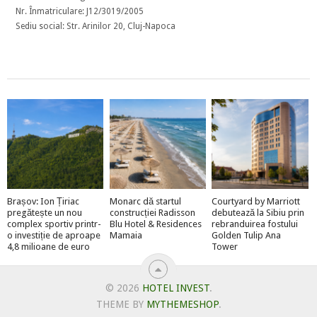
Nr. Înmatriculare: J12/3019/2005
Sediu social: Str. Arinilor 20, Cluj-Napoca
Brașov: Ion Țiriac
Monarc dă startul
Courtyard by Marriott
pregătește un nou
construcției Radisson
debutează la Sibiu prin
complex sportiv printr-
Blu Hotel & Residences
rebranduirea fostului
o investiție de aproape
Mamaia
Golden Tulip Ana
4,8 milioane de euro
Tower
© 2026
HOTEL INVEST
.
THEME BY
MYTHEMESHOP
.