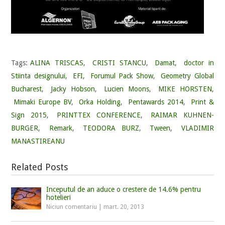
Tags:
ALINA TRISCAS
,
CRISTI STANCU
,
Damat
,
doctor in
Stiinta designului
,
EFI
,
Forumul Pack Show
,
Geometry Global
Bucharest
,
Jacky Hobson
,
Lucien Moons
,
MIKE HORSTEN
,
Mimaki Europe BV
,
Orka Holding
,
Pentawards 2014
,
Print &
Sign 2015
,
PRINTTEX CONFERENCE
,
RAIMAR KUHNEN-
BURGER
,
Remark
,
TEODORA BURZ
,
Tween
,
VLADIMIR
MANASTIREANU
Related Posts
Inceputul de an aduce o crestere de 14.6% pentru
hotelieri
Niciun comentariu
|
mart. 20, 2013