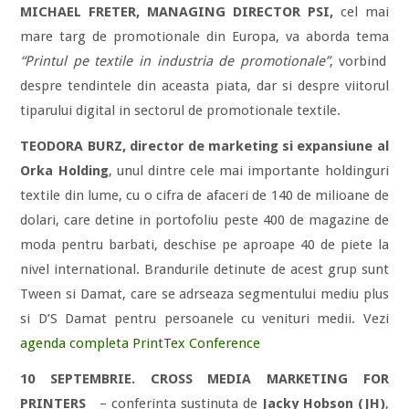
MICHAEL FRETER, MANAGING DIRECTOR PSI,
cel mai
mare targ de promotionale din Europa, va aborda tema
“Printul pe textile in industria de promotionale”
, vorbind
despre tendintele din aceasta piata, dar si despre viitorul
tiparului digital in sectorul de promotionale textile.
TEODORA BURZ, director de marketing si expansiune al
Orka Holding
, unul dintre cele mai importante holdinguri
textile din lume, cu o cifra de afaceri de 140 de milioane de
dolari, care detine in portofoliu peste 400 de magazine de
moda pentru barbati, deschise pe aproape 40 de piete la
nivel international. Brandurile detinute de acest grup sunt
Tween si Damat, care se adrseaza segmentului mediu plus
si D’S Damat pentru persoanele cu venituri medii. Vezi
agenda completa PrintTex Conference
10 SEPTEMBRIE.
CROSS MEDIA MARKETING FOR
PRINTERS
– conferinta sustinuta de
Jacky Hobson (JH)
,