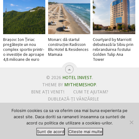
Brașov: Ion Țiriac
Monarc dă startul
Courtyard by Marriott
pregătește un nou
construcției Radisson
debutează la Sibiu prin
complex sportiv printr-
Blu Hotel & Residences
rebranduirea fostului
o investiție de aproape
Mamaia
Golden Tulip Ana
4,8 milioane de euro
Tower
© 2026
HOTEL INVEST
.
THEME BY
MYTHEMESHOP
.
BINE AȚI VENIT!
CUM TE AJUTAM?
DUBLEAZĂ-ȚI VÂNZĂRILE
OFERTE PENTRU ȘANTIERUL TĂU
Folosim cookies ca sa va oferim cea mai buna experienta pe
POLITICA DE UTILIZARE COOKIE-URI
acest site. Daca doriti sa ramaneti inseamna ca sunteti de
PRIMEȘTI GRATUIT MEGA-CADOURI LA ABONARE
acord cu politica de utilizare a cookies-urilor.
PROMOVEAZĂ-TE PE HOTELINVEST
PSPDCP
Sunt de acord
Citeste mai multe
TERMENI SI CONDITII