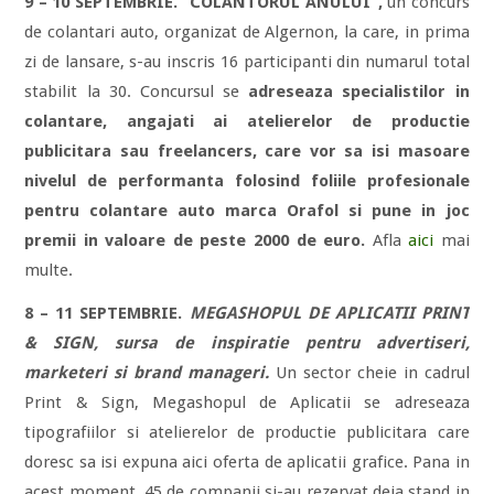
9 – 10 SEPTEMBRIE. “COLANTORUL ANULUI”,
un concurs
de colantari auto, organizat de Algernon, la care, in prima
zi de lansare, s-au inscris 16 participanti din numarul total
stabilit la 30. Concursul se
adreseaza specialistilor in
colantare, angajati ai atelierelor de productie
publicitara sau freelancers, care vor sa isi masoare
nivelul de performanta folosind foliile profesionale
pentru colantare auto marca
Orafol si pune in joc
premii in valoare de peste 2000 de euro.
Afla
aici
mai
multe.
8 – 11 SEPTEMBRIE.
MEGASHOPUL DE APLICATII PRINT
& SIGN, sursa de inspiratie pentru advertiseri,
marketeri si brand manageri.
Un sector cheie in cadrul
Print & Sign, Megashopul de Aplicatii se adreseaza
tipografiilor si atelierelor de productie publicitara care
doresc sa isi expuna aici oferta de aplicatii grafice. Pana in
acest moment, 45 de companii si-au rezervat deja stand in