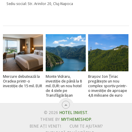
Sediu social: Str. Arinilor 20, Cluj-Napoca
Mercure debutează la
Monte Vidraru,
Brașov: Ion Țiriac
Oradea printr-o
investiție de până la 8
pregătește un nou
investiție de 15 mil. EUR
mil. EUR: un nou hotel
complex sportiv printr-
de 4 stele pe
o investiție de aproape
Transfăgărășan
4,8 milioane de euro
© 2026
HOTEL INVEST
.
THEME BY
MYTHEMESHOP
.
BINE AȚI VENIT!
CUM TE AJUTAM?