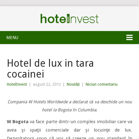
MENU
Hotel de lux in tara
cocainei
HotelInvest
|
august 22, 2012
|
Noutăți
|
Niciun comentariu
Compania W Hotels Worldwide a declarat că va deschide un nou
hotel la Bogota în Columbia.
W Bogota
va face parte dintr-un complex imobiliar care va
avea şi spaţii comerciale dar şi locuinţe de lux.
Dezvoltatorii spun că vor să creeze un nou standard în