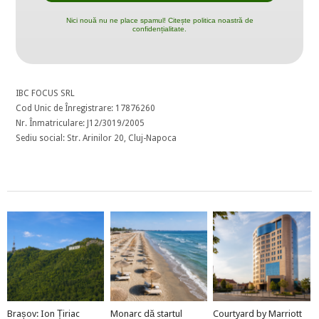
Nici nouă nu ne place spamul! Citește politica noastră de
confidențialitate.
IBC FOCUS SRL
Cod Unic de Înregistrare: 17876260
Nr. Înmatriculare: J12/3019/2005
Sediu social: Str. Arinilor 20, Cluj-Napoca
Brașov: Ion Țiriac
Monarc dă startul
Courtyard by Marriott