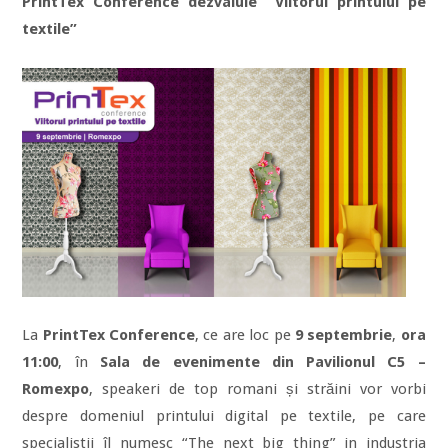
PrintTex Conference dezvaluie “Viitorul printului pe
textile”
La
PrintTex Conference
, ce are loc pe
9 septembrie
,
ora
11:00
, în
Sala de evenimente din Pavilionul C5 –
Romexpo
, speakeri de top romani și străini vor vorbi
despre domeniul printului digital pe textile, pe care
specialistii îl numesc “The next big thing” in industria