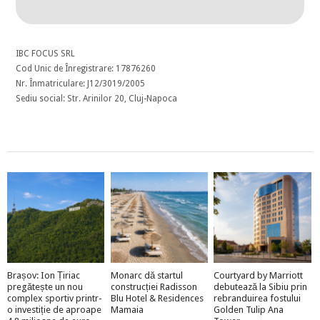
IBC FOCUS SRL
Cod Unic de Înregistrare: 17876260
Nr. Înmatriculare: J12/3019/2005
Sediu social: Str. Arinilor 20, Cluj-Napoca
Brașov: Ion Țiriac
Monarc dă startul
Courtyard by Marriott
pregătește un nou
construcției Radisson
debutează la Sibiu prin
complex sportiv printr-
Blu Hotel & Residences
rebranduirea fostului
o investiție de aproape
Mamaia
Golden Tulip Ana