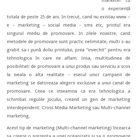
marketer cu
o experiență
totala de peste 25 de ani. In trecut, cand nu existau www –
e – marketing – social media – sms etc, printul era
singurul mediu de promovare. In zilele noastre, cand
metodele de promovare sunt practic nelimitate, multi s-au
grabit sa-i pună doliu printului, prea “invechit” pentru era
tehnologica în care ne aflam. Insa, multitudinea de
posibilitati de promovare a unui produs sau serviciu a scos
la iveala o alta realitate – esecul unor campanii de
marketing se datoreaza alegerii exclusive a unui canal de
promovare. Ceea ce inseamna ca era tehnologica a
schimbat regulile jocului, creand un gen de marketing
interdependent: Cross Media Marketing sau Multi-channel
marketing.
Acest tip de marketing (Multi-channel marketing) încearca
sa creeze o prezenta a unei organizatii si sa ii promoveze