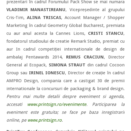
prezentari în cadrul Forumului Pack Show se mai numara
VLADIMIR MANASTIREANU
, Vicepreședinte al grupului
Cris-Tim,
ALINA TRISCAS
, Account Manager / Shopper
Marketing în cadrul Geometry Global Bucharest, premiata
cu aur anul acesta la Cannes Lions,
CRISTI STANCU
,
fondatorul studioului de creatie Remark Studio, premiat cu
aur In cadrul competiției internationale de design de
ambalaj Pentawards 2014,
REMUS CRACIUN
, Director
General al Ecopack,
SIMONA STRAUT
din cadrul Cocoon
Group sau
IRINEL IONESCU
, Director de creație în cadrul
AMPRO Design, compania care a castigat 30 de premii
internationale la concursuri de packaging & brand design.
Pentru mai multe detalii despre eveniment si agenda,
accesati
www.printsign.ro/evenimente
. Participarea la
eveniment este gratuita; se face pe baza inregistrarii
online, pe
www.printsign.ro
.