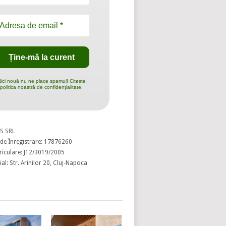
ici nouă nu ne place spamul! Citește
politica noastră de confidențialitate.
S SRL
de Înregistrare: 17876260
riculare: J12/3019/2005
al: Str. Arinilor 20, Cluj-Napoca