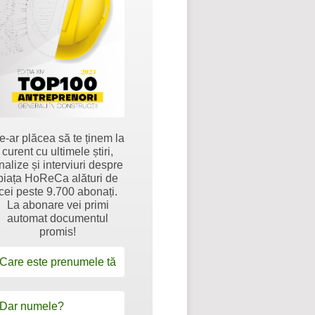
e-ar plăcea să te ținem la
curent cu ultimele știri,
nalize și interviuri despre
piața HoReCa alături de
cei peste 9.700 abonați.
La abonare vei primi
automat documentul
promis!