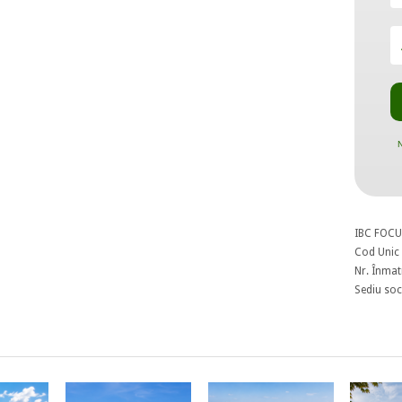
N
IBC FOCU
Cod Unic 
Nr. Înmat
Sediu soci