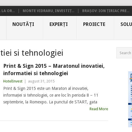
LA OR...
MONTE VIDRARU, INVESTIȚ...
BRAȘOV: ION ȚIRIAC PRE...
NOUTĂȚI
EXPERȚI
PROIECTE
SOLU
iei si tehnologiei
Print & Sign 2015 – Maratonul inovatiei,
informatiei si tehnologiei
HotelInvest
|
august 31, 2015
Print & Sign 2015 este un Maraton al inovatiei,
informației si tehnologiei, ce are loc în perioda 8 – 11
septembrie, la Romexpo. La punctul de START, gata
Read More