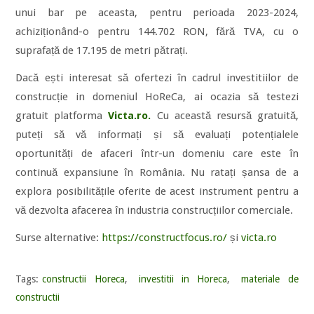
unui bar pe aceasta, pentru perioada 2023-2024,
achiziționând-o pentru 144.702 RON, fără TVA, cu o
suprafață de 17.195 de metri pătrați.
Dacă ești interesat să ofertezi în cadrul investitiilor de
construcție in domeniul HoReCa, ai ocazia să testezi
gratuit platforma
Victa.ro.
Cu această resursă gratuită,
puteți să vă informați și să evaluați potențialele
oportunități de afaceri într-un domeniu care este în
continuă expansiune în România. Nu ratați șansa de a
explora posibilitățile oferite de acest instrument pentru a
vă dezvolta afacerea în industria construcțiilor comerciale.
Surse alternative:
https://constructfocus.ro/
și
victa.ro
Tags:
constructii Horeca
,
investitii in Horeca
,
materiale de
constructii