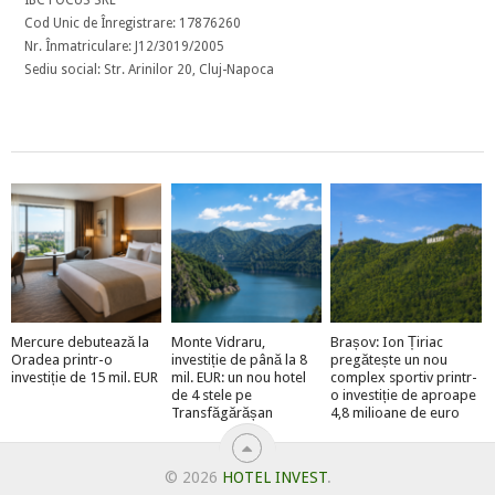
Cod Unic de Înregistrare: 17876260
Nr. Înmatriculare: J12/3019/2005
Sediu social: Str. Arinilor 20, Cluj-Napoca
Mercure debutează la
Monte Vidraru,
Brașov: Ion Țiriac
Oradea printr-o
investiție de până la 8
pregătește un nou
investiție de 15 mil. EUR
mil. EUR: un nou hotel
complex sportiv printr-
de 4 stele pe
o investiție de aproape
Transfăgărășan
4,8 milioane de euro
© 2026
HOTEL INVEST
.