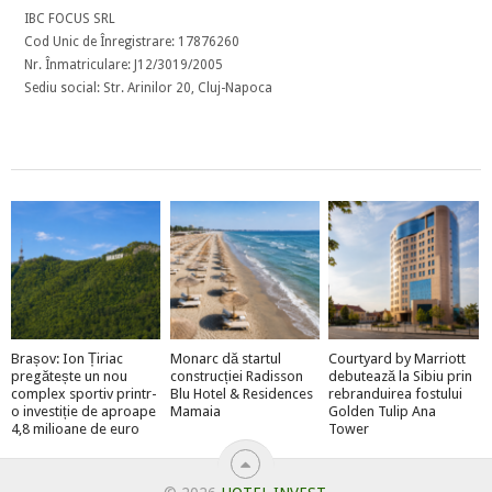
IBC FOCUS SRL
Cod Unic de Înregistrare: 17876260
Nr. Înmatriculare: J12/3019/2005
Sediu social: Str. Arinilor 20, Cluj-Napoca
Brașov: Ion Țiriac
Monarc dă startul
Courtyard by Marriott
pregătește un nou
construcției Radisson
debutează la Sibiu prin
complex sportiv printr-
Blu Hotel & Residences
rebranduirea fostului
o investiție de aproape
Mamaia
Golden Tulip Ana
4,8 milioane de euro
Tower