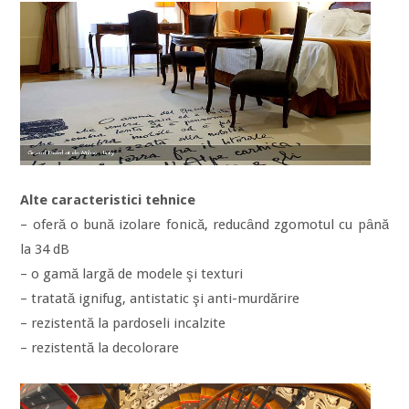
Alte caracteristici tehnice
– oferă o bună izolare fonică, reducȃnd zgomotul cu pȃnă
la 34 dB
– o gamă largă de modele şi texturi
– tratată ignifug, antistatic şi anti-murdărire
– rezistentă la pardoseli incalzite
– rezistentă la decolorare