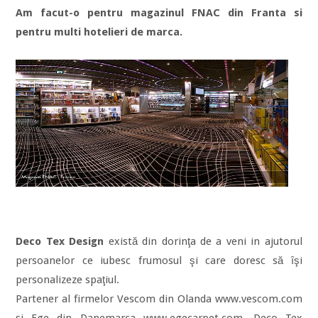
Am facut-o pentru magazinul FNAC din Franta si
pentru multi hotelieri de marca.
Deco Tex Design
există din dorinţa de a veni in ajutorul
persoanelor ce iubesc frumosul şi care doresc să ȋşi
personalizeze spaţiul.
Partener al firmelor Vescom din Olanda www.vescom.com
si Ege din Danemarca www.egecarpet.com, Deco Tex