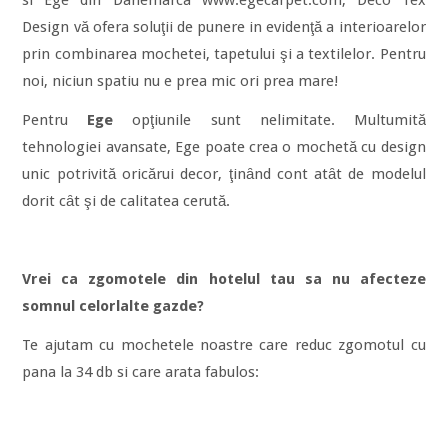
Design vă ofera soluţii de punere in evidenţă a interioarelor
prin combinarea mochetei, tapetului şi a textilelor. Pentru
noi, niciun spatiu nu e prea mic ori prea mare!
Pentru
Ege
opţiunile sunt nelimitate. Multumită
tehnologiei avansate, Ege poate crea o mochetă cu design
unic potrivită oricărui decor, ţinȃnd cont atȃt de modelul
dorit cȃt şi de calitatea cerută.
Vrei ca zgomotele din hotelul tau sa nu afecteze
somnul celorlalte gazde?
Te ajutam cu mochetele noastre care reduc zgomotul cu
pana la 34 db si care arata fabulos: