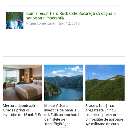
Cum a reușit Hard Rock Cafe București să obțină o
sonorizare impecabilă
Niciun comentariu
|
apr. 12, 2018
Mercure debutează la
Monte Vidraru,
Brașov: Ion Țiriac
Oradea printr-o
investiție de până la 8
pregătește un nou
investiție de 15 mil. EUR
mil. EUR: un nou hotel
complex sportiv printr-
de 4 stele pe
o investiție de aproape
Transfăgărășan
4,8 milioane de euro