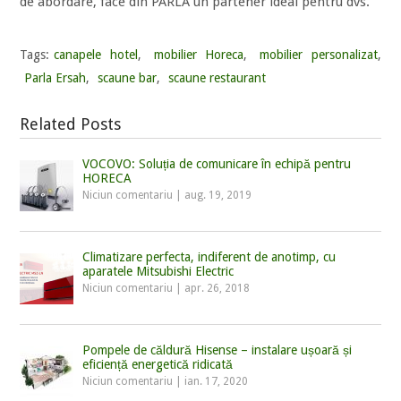
de abordare, face din PARLA un partener ideal pentru dvs.
Tags:
canapele hotel
,
mobilier Horeca
,
mobilier personalizat
,
Parla Ersah
,
scaune bar
,
scaune restaurant
Related Posts
VOCOVO: Soluția de comunicare în echipă pentru
HORECA
Niciun comentariu
|
aug. 19, 2019
Climatizare perfecta, indiferent de anotimp, cu
aparatele Mitsubishi Electric
Niciun comentariu
|
apr. 26, 2018
Pompele de căldură Hisense – instalare ușoară și
eficiență energetică ridicată
Niciun comentariu
|
ian. 17, 2020