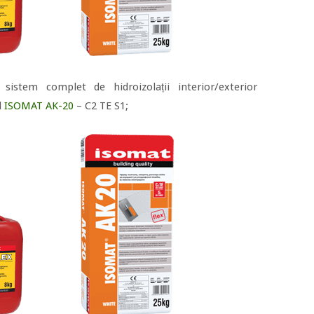
istem complet de hidroizolații interior/exterior
l
ISOMAT AK-20
– C2 TE S1;