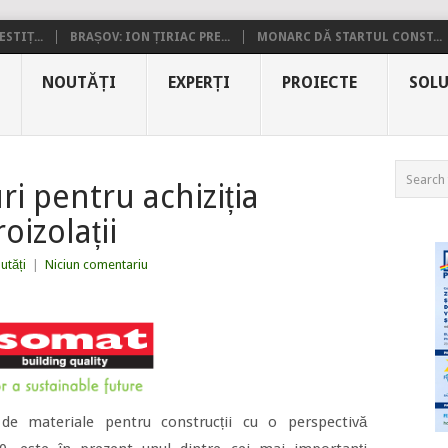
STIȚ...
BRAȘOV: ION ȚIRIAC PRE...
MONARC DĂ STARTUL CONST...
NOUTĂȚI
EXPERȚI
PROIECTE
SOLU
i pentru achiziția
oizolații
utăți
|
Niciun comentariu
e materiale pentru construcții cu o perspectivă