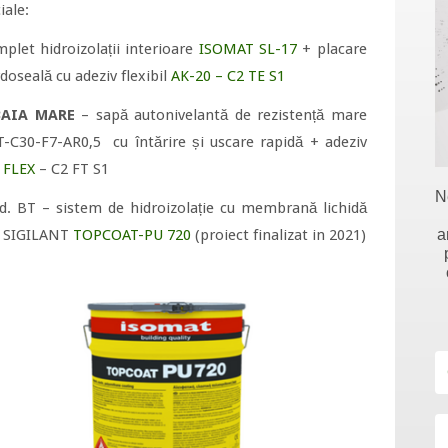
iale:
let hidroizolații interioare
ISOMAT SL-17
+ placare
doseală cu adeziv flexibil
AK-20 – C2 TE S1
BAIA MARE
– sapă autonivelantă de rezistență mare
-C30-F7-AR0,5 cu întărire și uscare rapidă + adeziv
 FLEX
– C2 FT S1
N
ud. BT – sistem de hidroizolație cu membrană lichidă
a
 SIGILANT
TOPCOAT-PU 720
(proiect finalizat in 2021)