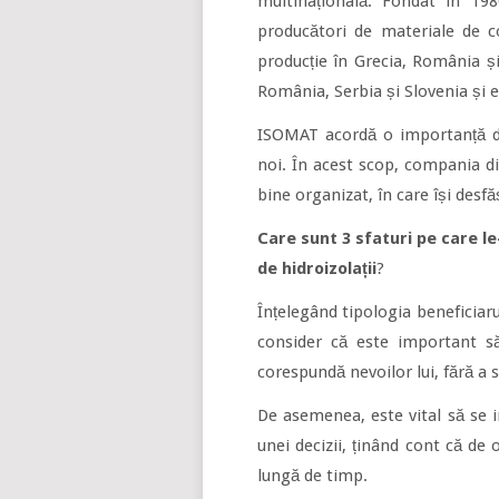
multinațională. Fondat în 19
producători de materiale de co
producție în Grecia, România și 
România, Serbia și Slovenia și e
ISOMAT acordă o importanță deo
noi. În acest scop, compania d
bine organizat, în care își desfă
Care sunt 3 sfaturi pe care le
de hidroizolații
?
Înțelegând tipologia beneficiar
consider că este important s
corespundă nevoilor lui, fără a 
De asemenea, este vital să se i
unei decizii, ținând cont că de 
lungă de timp.