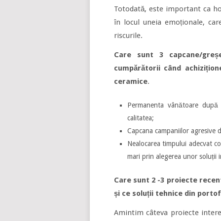
Totodată, este important ca hot
în locul uneia emoționale, car
riscurile.
Care sunt 3 capcane/greșe
cumpărătorii când achizițion
ceramice
.
Permanenta vânătoare după pr
calitatea;
Capcana campaniilor agresive 
Nealocarea timpului adecvat con
mari prin alegerea unor soluții 
Care sunt 2 -3 proiecte recent
și ce soluții tehnice din portofo
Amintim câteva proiecte intere