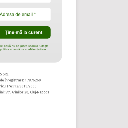
ici nouă nu ne place spamul! Citește
politica noastră de confidențialitate.
S SRL
de Înregistrare: 17876260
riculare: J12/3019/2005
al: Str. Arinilor 20, Cluj-Napoca