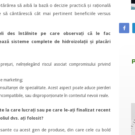
ărârea să aibă la bază o decizie practică și rațională
e să cântărescă cât mai pertinent beneficiile versus
li des întâlnite pe care observați că le fac
ează sisteme complete de hidroizolații și placări
ețuri, neînțelegând riscul asociat compromisului privind
de marketing;
sultanței de specialitate. Acest aspect poate aduce pierderi
incompatibile, sau disproporționate în contextul nevoii reale.
e la care lucrați sau pe care le-ați finalizat recent
liul dvs. ați folosit?
sante cu acest gen de produse, din care cele cu bold