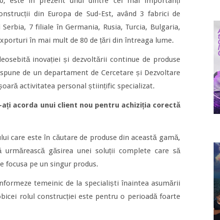
80, este în prezent unul dintre cei mai importanți
nstrucții din Europa de Sud-Est, având 3 fabrici de
Serbia, 7 filiale în Germania, Rusia, Turcia, Bulgaria,
xporturi în mai mult de 80 de țări din întreaga lume.
sebită inovației și dezvoltării continue de produse
ispune de un departament de Cercetare și Dezvoltare
șoară activitatea personal științific specializat.
-ați acorda unui client nou pentru achiziția corectă
ului care este în căutare de produse din această gamă,
ă urmărească găsirea unei soluții complete care să
se focusa pe un singur produs.
nformeze temeinic de la specialiști înaintea asumării
obicei rolul construcției este pentru o perioadă foarte