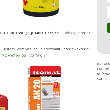
BO CRAIOVA și JUMBO Cernica
– adeziv interior
N
– sistem complet de hidroizolații interior/exterior
l
ISOMAT AK-20
– C2 TE S1;
IBC FOCU
Cod Unic 
Nr. Înmat
Sediu soci