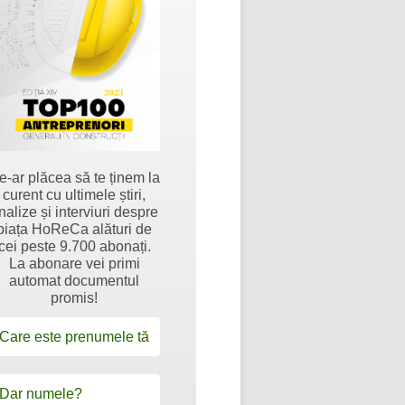
e-ar plăcea să te ținem la
curent cu ultimele știri,
nalize și interviuri despre
piața HoReCa alături de
cei peste 9.700 abonați.
La abonare vei primi
automat documentul
promis!