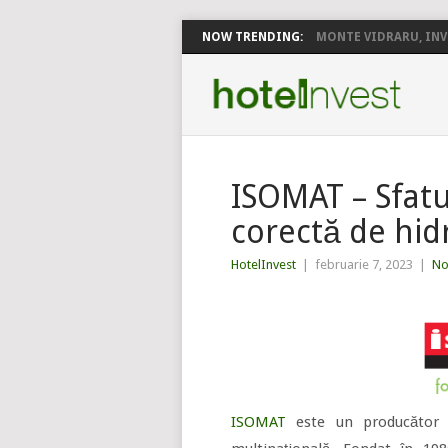
NOW TRENDING:
MONTE VIDRARU, INVE
ISOMAT – Sfatur
corectă de hidr
HotelInvest
|
februarie 7, 2023
|
No
ISOMAT
este un producător d