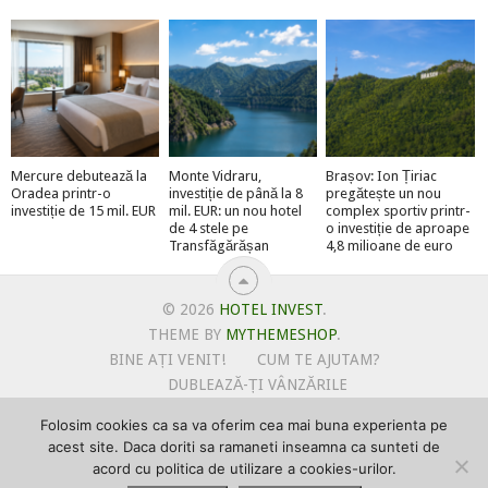
Mercure debutează la
Monte Vidraru,
Brașov: Ion Țiriac
Oradea printr-o
investiție de până la 8
pregătește un nou
investiție de 15 mil. EUR
mil. EUR: un nou hotel
complex sportiv printr-
de 4 stele pe
o investiție de aproape
Transfăgărășan
4,8 milioane de euro
© 2026
HOTEL INVEST
.
THEME BY
MYTHEMESHOP
.
BINE AȚI VENIT!
CUM TE AJUTAM?
DUBLEAZĂ-ȚI VÂNZĂRILE
OFERTE PENTRU ȘANTIERUL TĂU
Folosim cookies ca sa va oferim cea mai buna experienta pe
POLITICA DE UTILIZARE COOKIE-URI
acest site. Daca doriti sa ramaneti inseamna ca sunteti de
PRIMEȘTI GRATUIT MEGA-CADOURI LA ABONARE
acord cu politica de utilizare a cookies-urilor.
PROMOVEAZĂ-TE PE HOTELINVEST
PSPDCP