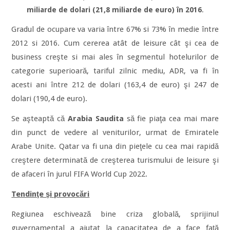
miliarde de dolari (21,8 miliarde de euro) în 2016
.
Gradul de ocupare va varia între 67% si 73% în medie între
2012 si 2016. Cum cererea atât de leisure cât şi cea de
business creşte si mai ales în segmentul hotelurilor de
categorie superioară, tariful zilnic mediu, ADR, va fi în
acesti ani între 212 de dolari (163,4 de euro) şi 247 de
dolari (190,4 de euro).
Se aşteaptă că
Arabia Saudita
să fie piaţa cea mai mare
din punct de vedere al veniturilor, urmat de Emiratele
Arabe Unite. Qatar va fi una din pieţele cu cea mai rapidă
creştere determinată de creşterea turismului de leisure şi
de afaceri în jurul FIFA World Cup 2022.
Tendinţe şi provocări
Regiunea eschivează bine criza globală, sprijinul
guvernamental a ajutat la capacitatea de a face faţă