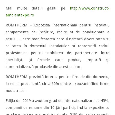
Mai multe detalii găsiți pe
http://www.construct-
ambientexpo.ro
ROMTHERM – Expoziția internațională pentru instalații,
echipamente de încălzire, răcire și de condiționare a
aerului – este manifestarea care ilustrează diversitatea și
calitatea în domeniul instalațiilor și reprezintă cadrul
profesionist pentru stabilirea de parteneriate între
specialiști și firmele care produc, importă și
comercializează produsele din acest sector.
ROMTHERM prezintă interes pentru firmele din domeniu,
la ediția precedentă circa 60% dintre expozanți fiind firme
nou atrase.
Ediția din 2019 a avut un grad de internaționalizare de 45%,
companii de renume din 10 țări participând la expoziție cu
produse de cea mai înaltă calitate. 51% dintre expozanții