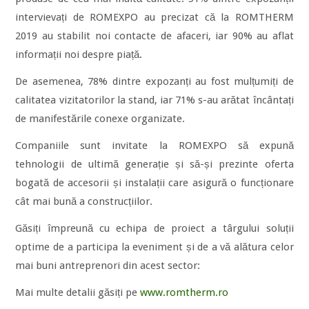
intervievați de ROMEXPO au precizat că la ROMTHERM
2019 au stabilit noi contacte de afaceri, iar 90% au aflat
informații noi despre piață.
De asemenea, 78% dintre expozanți au fost mulțumiți de
calitatea vizitatorilor la stand, iar 71% s-au arătat încântați
de manifestările conexe organizate.
Companiile sunt invitate la ROMEXPO să expună
tehnologii de ultimă generație și să-și prezinte oferta
bogată de accesorii și instalații care asigură o funcționare
cât mai bună a construcțiilor.
Găsiți împreună cu echipa de proiect a târgului soluții
optime de a participa la eveniment și de a vă alătura celor
mai buni antreprenori din acest sector:
Mai multe detalii găsiți pe
www.romtherm.ro