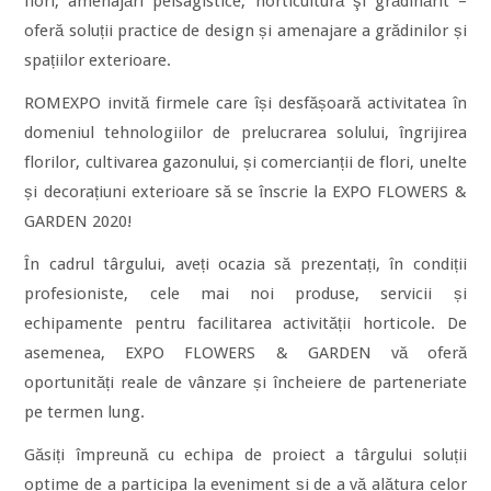
flori, amenajări peisagistice, horticultură şi grădinărit –
oferă soluții practice de design și amenajare a grădinilor și
spațiilor exterioare.
ROMEXPO invită firmele care își desfășoară activitatea în
domeniul tehnologiilor de prelucrarea solului, îngrijirea
florilor, cultivarea gazonului, și comercianții de flori, unelte
și decorațiuni exterioare să se înscrie la EXPO FLOWERS &
GARDEN 2020!
În cadrul târgului, aveți ocazia să prezentați, în condiții
profesioniste, cele mai noi produse, servicii și
echipamente pentru facilitarea activității horticole. De
asemenea, EXPO FLOWERS & GARDEN vă oferă
oportunități reale de vânzare și încheiere de parteneriate
pe termen lung.
Găsiți împreună cu echipa de proiect a târgului soluții
optime de a participa la eveniment și de a vă alătura celor