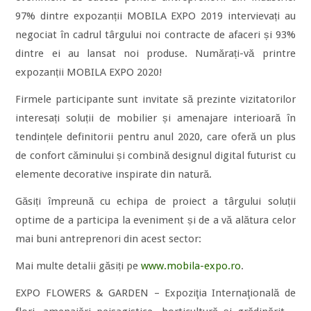
97% dintre expozanții MOBILA EXPO 2019 intervievați au
negociat în cadrul târgului noi contracte de afaceri și 93%
dintre ei au lansat noi produse. Numărați-vă printre
expozanții MOBILA EXPO 2020!
Firmele participante sunt invitate să prezinte vizitatorilor
interesați soluții de mobilier și amenajare interioară în
tendințele definitorii pentru anul 2020, care oferă un plus
de confort căminului și combină designul digital futurist cu
elemente decorative inspirate din natură.
Găsiți împreună cu echipa de proiect a târgului soluții
optime de a participa la eveniment și de a vă alătura celor
mai buni antreprenori din acest sector:
Mai multe detalii găsiți pe
www.mobila-expo.ro
.
EXPO FLOWERS & GARDEN – Expoziţia Internaţională de