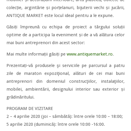
colecție, argintărie și porțelanuri, bijuterii vechi și jucării,
ANTIQUE MARKET este locul ideal pentru a le expune.
Găsiți împreună cu echipa de proiect a târgului soluții
optime de a participa la eveniment și de a vă alătura celor
mai buni antreprenori din acest sector:
Mai multe informații găsiți pe
www.antiquemarket.ro
.
Prezentați-vă produsele şi serviciile pe parcursul a patru
zile de maraton expoziţional, alături de cei mai buni
antreprenori din domeniul construcţiilor, instalaţiilor,
mobilei, ambientării, designului interior sau exterior și
grădinăritului.
PROGRAM DE VIZITARE
2 – 4 aprilie 2020 (joi – sâmbătă): între orele 10:00 – 18:00;
5 aprilie 2020 (duminică): între orele 10:00 -16:00.