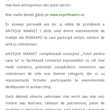
mai buni antreprenori din acest sector:
Mai multe detalii găsiți pe
www.expoflowers.ro
.
În aceeași perioadă are loc și ediția de primăvară a
ANTIQUE MARKET I 2020, unul dintre evenimentele de
tradiție ale ROMEXPO la care participă artiști, iubitori de
artă și colecționari.
ANTIQUE MARKET completează conceptul „Totul pentru
casa ta” și facilitează contactul expozanților cu cât mai
mulți vizitatori, potențiali cumpărători, investitori sau
colecționari de cele mai diverse categorii, dar și cu
reprezentanții firmelor participante la evenimentele
desfășurate în același timp.
Dacă dețineți obiecte valoroase mai vechi sau mai noi,
timbre sau ilustrate, tablouri de patrimoniu, piese de
mobilier și decorațiuni interioare, artă plastică, obiecte de