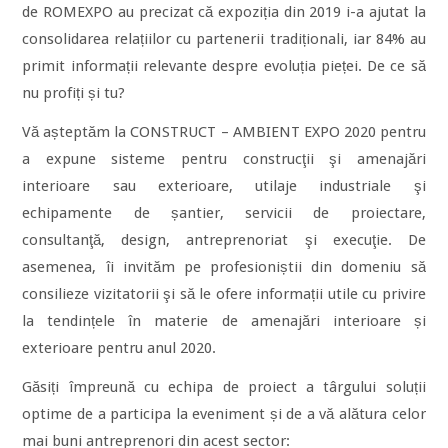
de ROMEXPO au precizat că expoziția din 2019 i-a ajutat la
consolidarea relațiilor cu partenerii tradiționali, iar 84% au
primit informații relevante despre evoluția pieței. De ce să
nu profiți și tu?
Vă așteptăm la CONSTRUCT – AMBIENT EXPO 2020 pentru
a expune sisteme pentru construcţii şi amenajări
interioare sau exterioare, utilaje industriale şi
echipamente de șantier, servicii de proiectare,
consultanţă, design, antreprenoriat şi execuţie. De
asemenea, îi invităm pe profesioniștii din domeniu să
consilieze vizitatorii şi să le ofere informații utile cu privire
la tendințele în materie de amenajări interioare și
exterioare pentru anul 2020.
Găsiți împreună cu echipa de proiect a târgului soluții
optime de a participa la eveniment și de a vă alătura celor
mai buni antreprenori din acest sector: