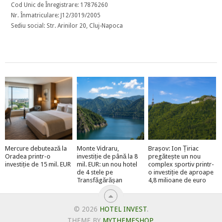
Cod Unic de Înregistrare: 17876260
Nr. Înmatriculare: J12/3019/2005
Sediu social: Str. Arinilor 20, Cluj-Napoca
Mercure debutează la
Monte Vidraru,
Brașov: Ion Țiriac
Oradea printr-o
investiție de până la 8
pregătește un nou
investiție de 15 mil. EUR
mil. EUR: un nou hotel
complex sportiv printr-
de 4 stele pe
o investiție de aproape
Transfăgărășan
4,8 milioane de euro
© 2026
HOTEL INVEST
.
THEME BY
MYTHEMESHOP
.