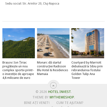
Sediu social: Str. Arinilor 20, Cluj-Napoca
Brașov: Ion Țiriac
Monarc dă startul
Courtyard by Marriott
pregătește un nou
construcției Radisson
debutează la Sibiu prin
complex sportiv printr-
Blu Hotel & Residences
rebranduirea fostului
o investiție de aproape
Mamaia
Golden Tulip Ana
4,8 milioane de euro
Tower
© 2026
HOTEL INVEST
.
THEME BY
MYTHEMESHOP
.
BINE AȚI VENIT!
CUM TE AJUTAM?