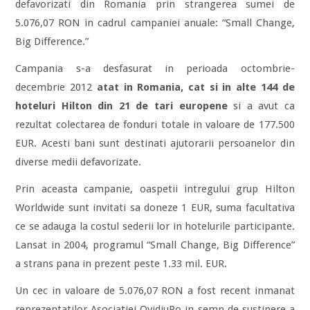
defavorizati din Romania prin strangerea sumei de
5.076,07 RON in cadrul campaniei anuale: “Small Change,
Big Difference.”
Campania s-a desfasurat in perioada octombrie-
decembrie 2012
atat in Romania, cat si in alte 144 de
hoteluri Hilton din 21 de tari europene
si a avut ca
rezultat colectarea de fonduri totale in valoare de 177.500
EUR. Acesti bani sunt destinati ajutorarii persoanelor din
diverse medii defavorizate.
Prin aceasta campanie, oaspetii intregului grup Hilton
Worldwide sunt invitati sa doneze 1 EUR, suma facultativa
ce se adauga la costul sederii lor in hotelurile participante.
Lansat in 2004, programul “Small Change, Big Difference”
a strans pana in prezent peste 1.33 mil. EUR.
Un cec in valoare de 5.076,07 RON a fost recent inmanat
reprezentatilor Asociatiei OvidiuRo in semn de sustinere a