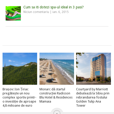
Cum sa iti dotezi spa-ul ideal in 3 pasi?
Niciun comentariu
|
ian. 6, 2015
Brașov: Ion Țiriac
Monarc dă startul
Courtyard by Marriott
pregătește un nou
construcției Radisson
debutează la Sibiu prin
complex sportiv printr-
Blu Hotel & Residences
rebranduirea fostului
o investiție de aproape
Mamaia
Golden Tulip Ana
4,8 milioane de euro
Tower