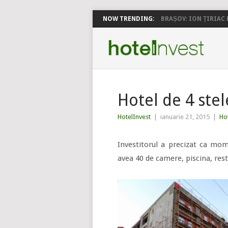
NOW TRENDING:
BRAȘOV: ION ȚIRIAC P
Hotel de 4 ste
HotelInvest
|
ianuarie 21, 2015
|
Hot
Investitorul a precizat ca m
avea 40 de camere, piscina, re