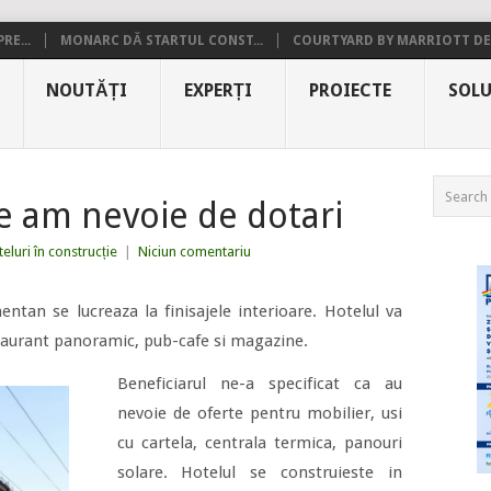
RE...
MONARC DĂ STARTUL CONST...
COURTYARD BY MARRIOTT DE.
NOUTĂȚI
EXPERȚI
PROIECTE
SOLU
le am nevoie de dotari
eluri în construcție
|
Niciun comentariu
omentan
se lucreaza la finisajele interioare. Hotelul va
staurant panoramic, pub-cafe si magazine.
Beneficiarul ne-a specificat ca au
nevoie de oferte pentru mobilier, usi
cu cartela, centrala termica, panouri
solare. Hotelul se construieste in