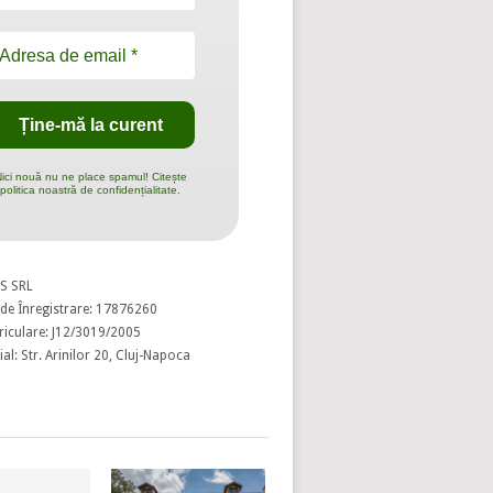
ici nouă nu ne place spamul! Citește
politica noastră de confidențialitate.
S SRL
de Înregistrare: 17876260
riculare: J12/3019/2005
al: Str. Arinilor 20, Cluj-Napoca