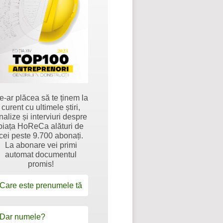
e-ar plăcea să te ținem la
curent cu ultimele știri,
nalize și interviuri despre
piața HoReCa alături de
cei peste 9.700 abonați.
La abonare vei primi
automat documentul
promis!