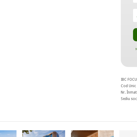
N
IBC FOCU
Cod Unic 
Nr. Înmat
Sediu soci