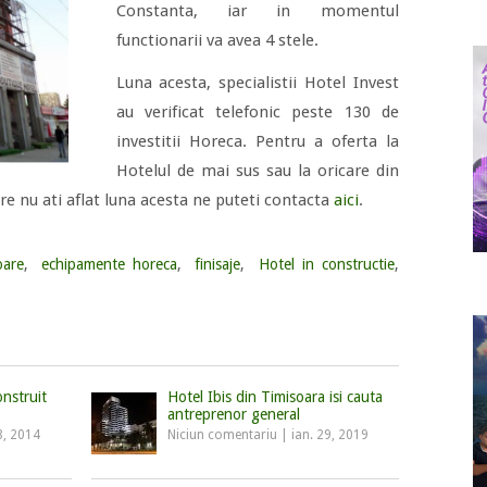
Constanta, iar in momentul
functionarii va avea 4 stele.
Luna acesta, specialistii Hotel Invest
au verificat telefonic peste 130 de
investitii Horeca. Pentru a oferta la
Hotelul de mai sus sau la oricare din
re nu ati aflat luna acesta ne puteti contacta
aici
.
oare
,
echipamente horeca
,
finisaje
,
Hotel in constructie
,
onstruit
Hotel Ibis din Timisoara isi cauta
antreprenor general
8, 2014
Niciun comentariu
|
ian. 29, 2019