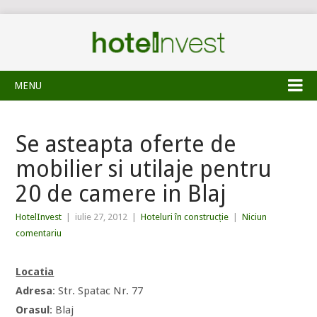
MENU
Se asteapta oferte de
mobilier si utilaje pentru
20 de camere in Blaj
HotelInvest
|
iulie 27, 2012
|
Hoteluri în construcție
|
Niciun
comentariu
Locatia
Adresa
: Str. Spatac Nr. 77
Orasul
: Blaj