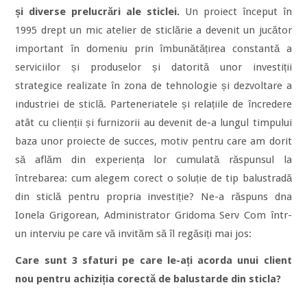
și diverse prelucrări ale sticlei.
Un proiect început în
1995 drept un mic atelier de sticlărie a devenit un jucător
important în domeniu prin îmbunătățirea constantă a
serviciilor și produselor și datorită unor investiții
strategice realizate în zona de tehnologie și dezvoltare a
industriei de sticlă. Parteneriatele și relațiile de încredere
atât cu clienții și furnizorii au devenit de-a lungul timpului
baza unor proiecte de succes, motiv pentru care am dorit
să aflăm din experiența lor cumulată răspunsul la
întrebarea: cum alegem corect o soluție de tip balustradă
din sticlă pentru propria investiție? Ne-a răspuns dna
Ionela Grigorean, Administrator Gridoma Serv Com
într-
un interviu pe care vă invităm să îl regăsiți mai jos:
Care sunt 3 sfaturi pe care le-ați acorda unui client
nou pentru achiziția corectă de balustarde din sticla?