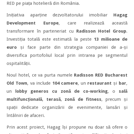
RED pe piața hotelieră din România.
Inițiativa aparține dezvoltatorului imobiliar
Hagag
Development Europe
, care realizează această
transformare în parteneriat cu
Radisson Hotel Group
.
Investiția totală este estimată la peste
13 milioane de
euro
și face parte din strategia companiei de a-și
diversifica portofoliul local prin intrarea pe segmentul
ospitalității.
Noul hotel, ce va purta numele
Radisson RED Bucharest
Old Town
, va include
104 camere
, un
restaurant
și
bar
,
un
lobby generos cu zonă de co-working
, o
sală
multifuncțională
,
terasă
,
zonă de fitness
, precum și
spații dedicate organizării de evenimente, lansări și
întâlniri de afaceri.
Prin acest proiect, Hagag își propune nu doar să ofere o