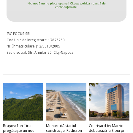
Nici nouă nu ne place spamul! Citește politica noastră de
confidențialitate.
IBC FOCUS SRL
Cod Unic de Înregistrare: 17876260
Nr. Înmatriculare: J12/3019/2005
Sediu social: Str. Arinilor 20, Cluj-Napoca
Brașov: Ion Țiriac
Monarc dă startul
Courtyard by Marriott
pregătește un nou
construcției Radisson
debutează la Sibiu prin