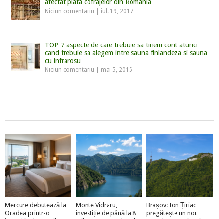
afectat piata cofrajelor din Romania
Niciun comentariu
|
iul. 19, 2017
TOP 7 aspecte de care trebuie sa tinem cont atunci
cand trebuie sa alegem intre sauna finlandeza si sauna
cu infrarosu
Niciun comentariu
|
mai 5, 2015
Mercure debutează la
Monte Vidraru,
Brașov: Ion Țiriac
Oradea printr-o
investiție de până la 8
pregătește un nou