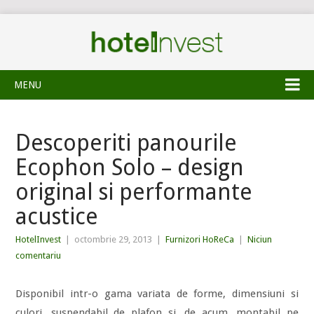
MENU
Descoperiti panourile
Ecophon Solo – design
original si performante
acustice
HotelInvest
|
octombrie 29, 2013
|
Furnizori HoReCa
|
Niciun
comentariu
Disponibil intr-o gama variata de forme, dimensiuni si
culori, suspendabil de plafon si, de acum, montabil pe