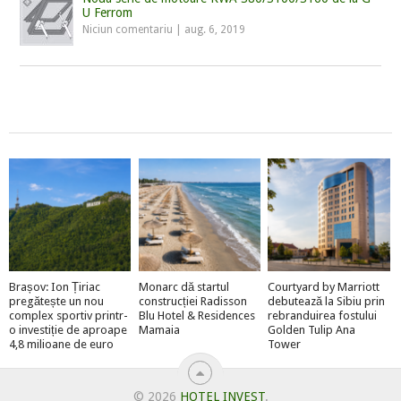
U Ferrom
Niciun comentariu
|
aug. 6, 2019
Brașov: Ion Țiriac
Monarc dă startul
Courtyard by Marriott
pregătește un nou
construcției Radisson
debutează la Sibiu prin
complex sportiv printr-
Blu Hotel & Residences
rebranduirea fostului
o investiție de aproape
Mamaia
Golden Tulip Ana
4,8 milioane de euro
Tower
© 2026
HOTEL INVEST
.