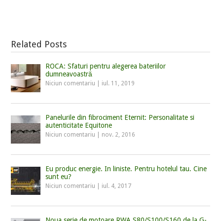
Related Posts
ROCA: Sfaturi pentru alegerea bateriilor
dumneavoastră
Niciun comentariu
|
iul. 11, 2019
Panelurile din fibrociment Eternit: Personalitate si
autenticitate Equitone
Niciun comentariu
|
nov. 2, 2016
Eu produc energie. In liniste. Pentru hotelul tau. Cine
sunt eu?
Niciun comentariu
|
iul. 4, 2017
Noua serie de motoare RWA S80/S100/S160 de la G-