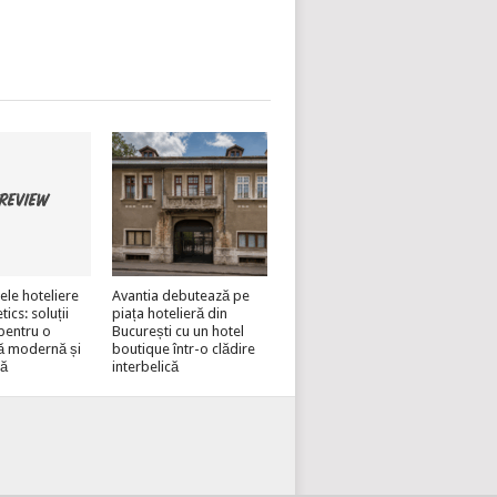
ele hoteliere
Avantia debutează pe
cs: soluții
piața hotelieră din
pentru o
București cu un hotel
ă modernă și
boutique într-o clădire
lă
interbelică