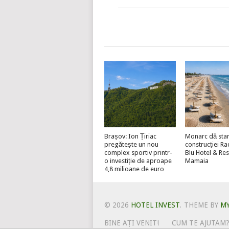
Brașov: Ion Țiriac
Monarc dă star
pregătește un nou
construcției R
complex sportiv printr-
Blu Hotel & Re
o investiție de aproape
Mamaia
4,8 milioane de euro
© 2026
HOTEL INVEST
.
THEME BY
M
BINE AȚI VENIT!
CUM TE AJUTAM