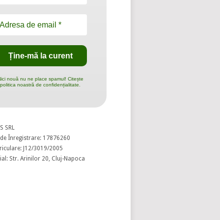
ici nouă nu ne place spamul! Citește
politica noastră de confidențialitate.
S SRL
de Înregistrare: 17876260
riculare: J12/3019/2005
al: Str. Arinilor 20, Cluj-Napoca