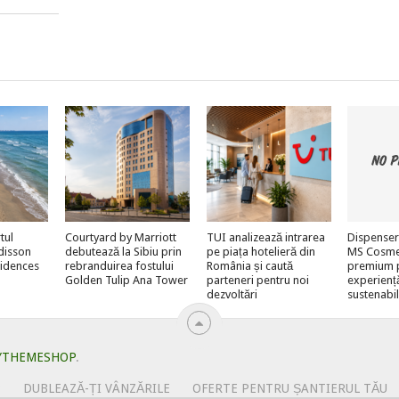
tul
Courtyard by Marriott
TUI analizează intrarea
Dispenser
adisson
debutează la Sibiu prin
pe piața hotelieră din
MS Cosmeti
sidences
rebranduirea fostului
România și caută
premium 
Golden Tulip Ana Tower
parteneri pentru noi
experienț
dezvoltări
sustenabi
YTHEMESHOP
.
?
DUBLEAZĂ-ȚI VÂNZĂRILE
OFERTE PENTRU ȘANTIERUL TĂU