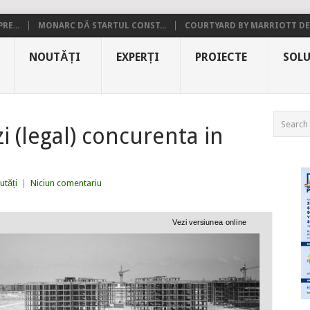
RE...
MONARC DĂ STARTUL CONST...
COURTYARD BY MARRIOTT DE.
NOUTĂȚI
EXPERȚI
PROIECTE
SOLU
i (legal) concurenta in
utăți
|
Niciun comentariu