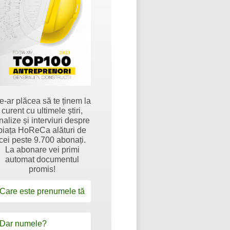
e-ar plăcea să te ținem la
curent cu ultimele știri,
nalize și interviuri despre
piața HoReCa alături de
cei peste 9.700 abonați.
La abonare vei primi
automat documentul
promis!