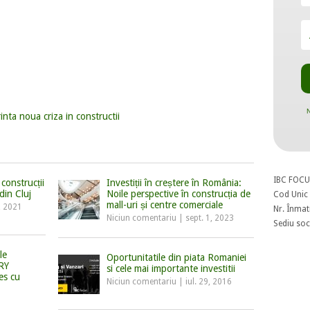
N
inta noua criza in constructii
IBC FOCU
construcții
Investiții în creștere în România:
din Cluj
Noile perspective în construcția de
Cod Unic 
mall-uri și centre comerciale
, 2021
Nr. Înmat
Niciun comentariu
|
sept. 1, 2023
Sediu soci
le
Oportunitatile din piata Romaniei
RY
si cele mai importante investitii
es cu
Niciun comentariu
|
iul. 29, 2016