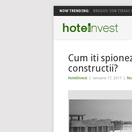
NOW TRENDING:
BRAȘOV: ION ȚIRIAC P
Cum iti spionez
constructii?
HotelInvest
|
ianuarie 17, 2017
|
No