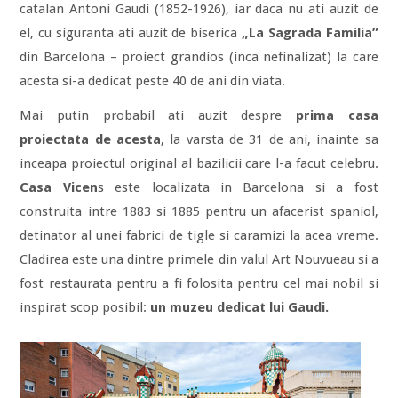
catalan Antoni Gaudi (1852-1926), iar daca nu ati auzit de
el, cu siguranta ati auzit de biserica
„La Sagrada Familia”
din Barcelona – proiect grandios (inca nefinalizat) la care
acesta si-a dedicat peste 40 de ani din viata.
Mai putin probabil ati auzit despre
prima casa
proiectata de acesta
, la varsta de 31 de ani, inainte sa
inceapa proiectul original al bazilicii care l-a facut celebru.
Casa Vicen
s este localizata in Barcelona si a fost
construita intre 1883 si 1885 pentru un afacerist spaniol,
detinator al unei fabrici de tigle si caramizi la acea vreme.
Cladirea este una dintre primele din valul Art Nouvueau si a
fost restaurata pentru a fi folosita pentru cel mai nobil si
inspirat scop posibil:
un muzeu dedicat lui Gaudi.