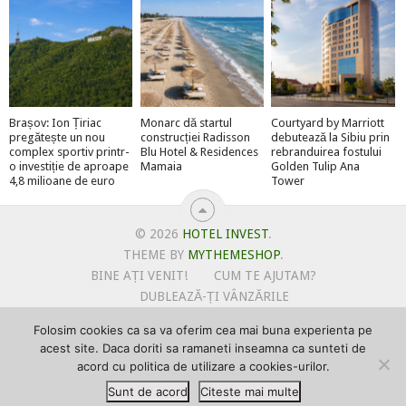
Brașov: Ion Țiriac
Monarc dă startul
Courtyard by Marriott
pregătește un nou
construcției Radisson
debutează la Sibiu prin
complex sportiv printr-
Blu Hotel & Residences
rebranduirea fostului
o investiție de aproape
Mamaia
Golden Tulip Ana
4,8 milioane de euro
Tower
© 2026
HOTEL INVEST
.
THEME BY
MYTHEMESHOP
.
BINE AȚI VENIT!
CUM TE AJUTAM?
DUBLEAZĂ-ȚI VÂNZĂRILE
OFERTE PENTRU ȘANTIERUL TĂU
Folosim cookies ca sa va oferim cea mai buna experienta pe
POLITICA DE UTILIZARE COOKIE-URI
acest site. Daca doriti sa ramaneti inseamna ca sunteti de
PRIMEȘTI GRATUIT MEGA-CADOURI LA ABONARE
acord cu politica de utilizare a cookies-urilor.
PROMOVEAZĂ-TE PE HOTELINVEST
PSPDCP
Sunt de acord
Citeste mai multe
TERMENI SI CONDITII