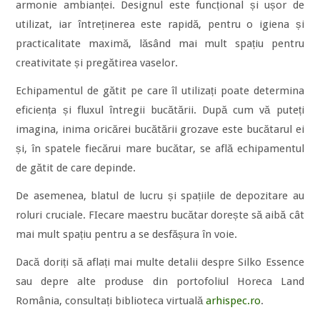
armonie ambianței. Designul este funcțional și ușor de
utilizat, iar întreținerea este rapidă, pentru o igiena și
practicalitate maximă, lăsând mai mult spațiu pentru
creativitate și pregătirea vaselor.
Echipamentul de gătit pe care îl utilizați poate determina
eficiența și fluxul întregii bucătării. După cum vă puteți
imagina, inima oricărei bucătării grozave este bucătarul ei
și, în spatele fiecărui mare bucătar, se află echipamentul
de gătit de care depinde.
De asemenea, blatul de lucru și spațiile de depozitare au
roluri cruciale. FIecare maestru bucătar dorește să aibă cât
mai mult spațiu pentru a se desfășura în voie.
Dacă doriți să aflați mai multe detalii despre Silko Essence
sau depre alte produse din portofoliul Horeca Land
România, consultați biblioteca virtuală
arhispec.ro
.