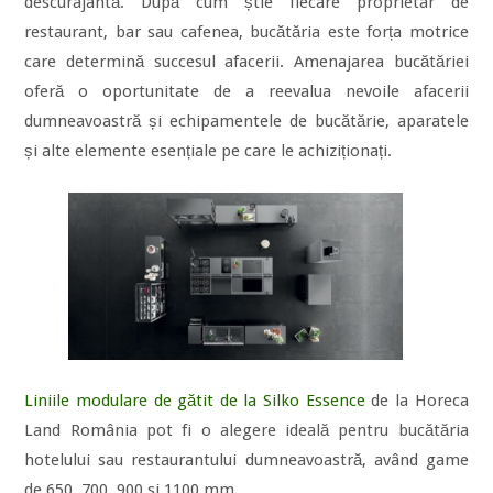
descurajantă. După cum știe fiecare proprietar de
restaurant, bar sau cafenea, bucătăria este forța motrice
care determină succesul afacerii. Amenajarea bucătăriei
oferă o oportunitate de a reevalua nevoile afacerii
dumneavoastră și echipamentele de bucătărie, aparatele
și alte elemente esențiale pe care le achiziționați.
Liniile modulare de gătit de la Silko Essence
de la Horeca
Land România pot fi o alegere ideală pentru bucătăria
hotelului sau restaurantului dumneavoastră, având game
de 650, 700, 900 si 1100 mm.