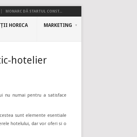
MONARC DĂ STARTUL CONST...
ȚII HORECA
MARKETING
ic-hotelier
lui nu numai pentru a satisface
acestea sunt elemente esentiale
le hotelului, dar vor oferi si o