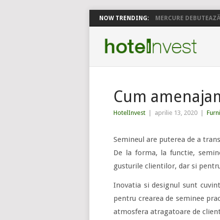
NOW TRENDING:
MERCURE DEBUTEAZĂ 
Cum amenajam s
HotelInvest
|
aprilie 13, 2020
|
Furn
Semineul are puterea de a trans
De la forma, la functie, semin
gusturile clientilor, dar si pent
Inovatia si designul sunt cuvi
pentru crearea de seminee pract
atmosfera atragatoare de client