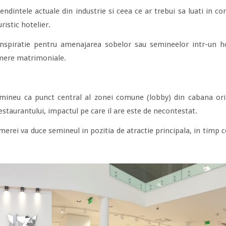
endintele actuale din industrie si ceea ce ar trebui sa luati in co
ristic hotelier.
nspiratie pentru amenajarea sobelor sau semineelor intr-un h
amere matrimoniale.
emineu ca punct central al zonei comune (lobby) din cabana ori
restaurantului, impactul pe care il are este de necontestat.
merei va duce semineul in pozitia de atractie principala, in timp ce 