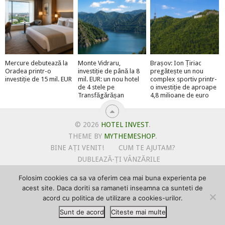
Mercure debutează la
Monte Vidraru,
Brașov: Ion Țiriac
Oradea printr-o
investiție de până la 8
pregătește un nou
investiție de 15 mil. EUR
mil. EUR: un nou hotel
complex sportiv printr-
de 4 stele pe
o investiție de aproape
Transfăgărășan
4,8 milioane de euro
© 2026
HOTEL INVEST
.
THEME BY
MYTHEMESHOP
.
BINE AȚI VENIT!
CUM TE AJUTAM?
DUBLEAZĂ-ȚI VÂNZĂRILE
OFERTE PENTRU ȘANTIERUL TĂU
Folosim cookies ca sa va oferim cea mai buna experienta pe
POLITICA DE UTILIZARE COOKIE-URI
acest site. Daca doriti sa ramaneti inseamna ca sunteti de
PRIMEȘTI GRATUIT MEGA-CADOURI LA ABONARE
acord cu politica de utilizare a cookies-urilor.
PROMOVEAZĂ-TE PE HOTELINVEST
PSPDCP
Sunt de acord
Citeste mai multe
TERMENI SI CONDITII