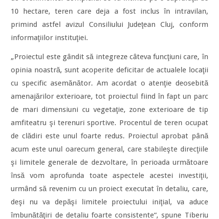
10 hectare, teren care deja a fost inclus în intravilan,
primind astfel avizul Consiliului Judeţean Cluj, conform
informaţiilor instituţiei.
„Proiectul este gândit să integreze câteva funcţiuni care, în
opinia noastră, sunt acoperite deficitar de actualele locaţii
cu specific asemănător. Am acor­dat o atenţie deosebită
amena­jă­rilor exterioare, tot proiectul fiind în fapt un parc
de mari dimensiuni cu vegetaţie, zone exterioare de tip
amfi­teatru şi terenuri sportive. Procentul de teren ocupat
de clădiri este unul foarte redus. Proiectul aprobat până
acum este unul oarecum general, care stabileşte direcţiile
şi limitele generale de dezvoltare, în perioada următoare
însă vom aprofunda toate aspectele acestei investiţii,
urmând să revenim cu un proiect executat în detaliu, care,
deşi nu va depăşi limitele proiectului iniţial, va aduce
îmbunătăţiri de detaliu foarte consistente“, spune Tiberiu