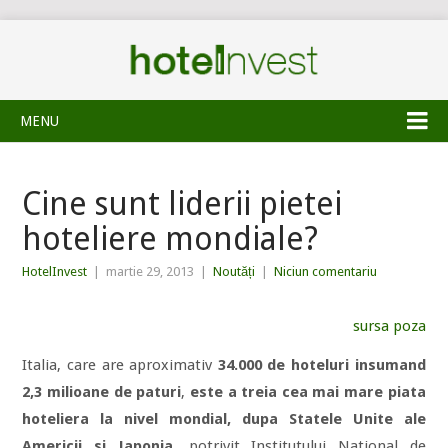
MENU
Cine sunt liderii pietei
hoteliere mondiale?
HotelInvest
|
martie 29, 2013
|
Noutăți
|
Niciun comentariu
sursa poza
Italia, care are aproximativ
34.000 de hoteluri insumand
2,3 milioane de paturi
,
este a treia cea mai mare piata
hoteliera la nivel mondial, dupa Statele Unite ale
Americii si Japonia
, potrivit Institutului National de