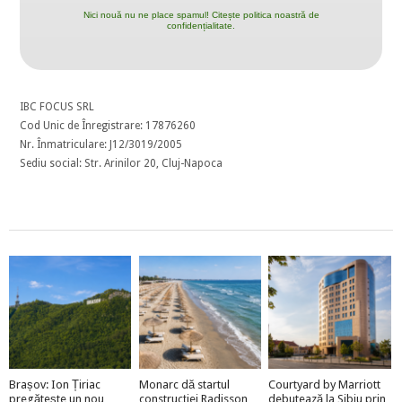
Nici nouă nu ne place spamul! Citește politica noastră de
confidențialitate.
IBC FOCUS SRL
Cod Unic de Înregistrare: 17876260
Nr. Înmatriculare: J12/3019/2005
Sediu social: Str. Arinilor 20, Cluj-Napoca
Brașov: Ion Țiriac
Monarc dă startul
Courtyard by Marriott
pregătește un nou
construcției Radisson
debutează la Sibiu prin