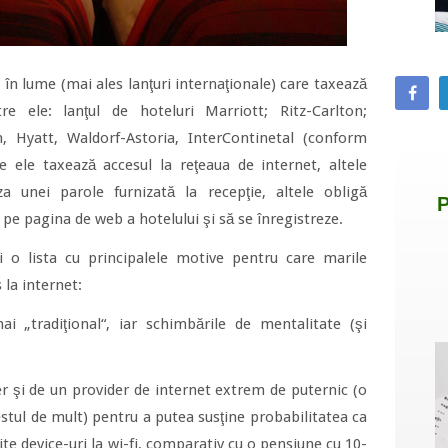
i în lume (mai ales lanţuri internaţionale) care taxează
re ele: lanţul de hoteluri Marriott; Ritz-Carlton;
n, Hyatt, Waldorf-Astoria, InterContinetal (conform
e ele taxează accesul la reţeaua de internet, altele
a unei parole furnizată la recepţie, altele obligă
pe pagina de web a hotelului şi să se înregistreze.
 o lista cu principalele motive pentru care marile
 la internet:
 „tradiţional“, iar schimbările de mentalitate (şi
ver şi de un provider de internet extrem de puternic (o
stul de mult) pentru a putea susţine probabilitatea ca
erite device-uri la wi-fi, comparativ cu o pensiune cu 10-