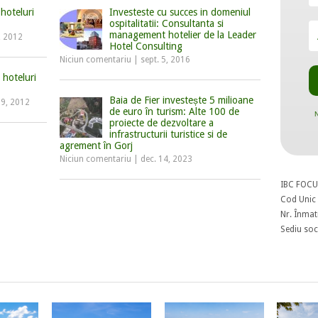
hoteluri
Investeste cu succes in domeniul
ospitalitatii: Consultanta si
management hotelier de la Leader
, 2012
Hotel Consulting
Niciun comentariu
|
sept. 5, 2016
 hoteluri
Baia de Fier investește 5 milioane
19, 2012
de euro în turism: Alte 100 de
N
proiecte de dezvoltare a
infrastructurii turistice si de
agrement în Gorj
Niciun comentariu
|
dec. 14, 2023
IBC FOCU
Cod Unic 
Nr. Înmat
Sediu soci