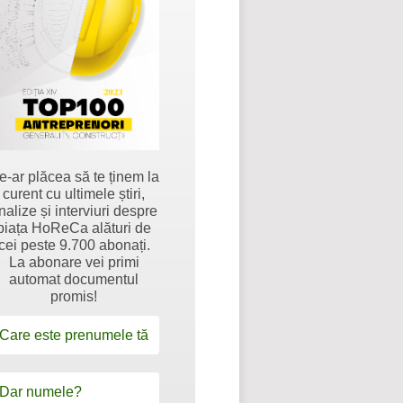
e-ar plăcea să te ținem la
curent cu ultimele știri,
nalize și interviuri despre
piața HoReCa alături de
cei peste 9.700 abonați.
La abonare vei primi
automat documentul
promis!