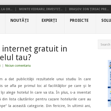
LA OR...
MONTE VIDRARU, INVESTIȚ...
BRAȘOV: ION ȚIRIAC PRE...
NOUTĂȚI
EXPERȚI
PROIECTE
SOLU
 internet gratuit in
elul tau?
i
|
Niciun comentariu
m a dat publicităţii rezultatele unui studiu în care
is se afla pe primul loc al facilităţilor pe care şi le
îşi alege hotelul în care va sta. În plus, s-a inventat
nă din lista căutărilor pentru cazare hotelurile care au
pe“ la această categorie. Din fericire, în ultimii ani,