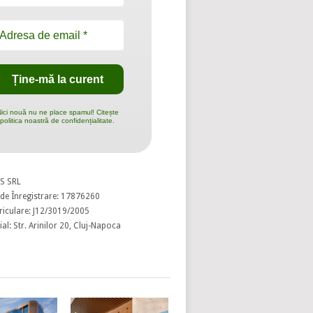
ici nouă nu ne place spamul! Citește
politica noastră de confidențialitate.
S SRL
de Înregistrare: 17876260
riculare: J12/3019/2005
al: Str. Arinilor 20, Cluj-Napoca