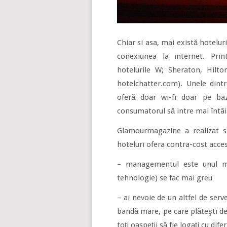
Chiar si asa, mai există hotelur
conexiunea la internet. Print
hotelurile W; Sheraton, Hilto
hotelchatter.com). Unele dintr
oferă doar wi-fi doar pe baz
consumatorul să intre mai întâi 
Glamourmagazine a realizat si
hoteluri ofera contra-cost acces
– managementul este unul mai
tehnologie) se fac mai greu
– ai nevoie de un altfel de ser
bandă mare, pe care plăteşti de
toţi oaspeţii să fie logaţi cu dif