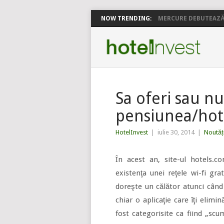
NOW TRENDING:
MERCURE DEBUTEAZĂ 
Sa oferi sau nu
pensiunea/hot
HotelInvest
|
iulie 30, 2014
|
Noutăț
În acest an, site-ul hotels.co
existenţa unei reţele wi-fi grat
doreşte un călător atunci când 
chiar o aplicaţie care îţi elimi
fost categorisite ca fiind „scum