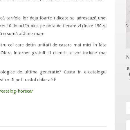
că tarifele lor deja foarte ridicate se adresează unei
cei 10 dolari în plus pe nota de fiecare zi (între 150 şi
ntă o sumă atât de mare
tru cei care detin unitati de cazare mai mici in fata
 Ofera internet gratuit si clientii te vor include mai
N
a
nologice de ultima generatie? Cauta in e-catalogul
o. Il poti rasfoi chiar aici:
y/catalog-horeca/