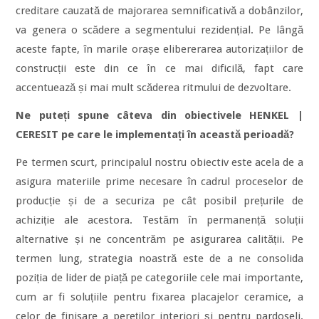
creditare cauzată de majorarea semnificativă a dobânzilor,
va genera o scădere a segmentului rezidențial. Pe lângă
aceste fapte, în marile orașe elibererarea autorizațiilor de
construcții este din ce în ce mai dificilă, fapt care
accentuează și mai mult scăderea ritmului de dezvoltare.
Ne puteți spune câteva din obiectivele HENKEL |
CERESIT pe care le implementați în această perioadă?
Pe termen scurt, principalul nostru obiectiv este acela de a
asigura materiile prime necesare în cadrul proceselor de
producție și de a securiza pe cât posibil prețurile de
achiziție ale acestora. Testăm în permanență soluții
alternative și ne concentrăm pe asigurarea calității. Pe
termen lung, strategia noastră este de a ne consolida
poziția de lider de piață pe categoriile cele mai importante,
cum ar fi soluțiile pentru fixarea placajelor ceramice, a
celor de finisare a pereților interiori și pentru pardoseli.