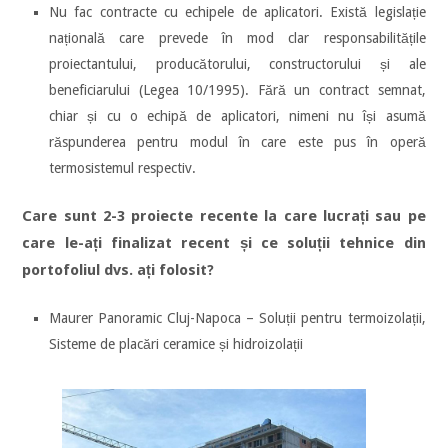
Nu fac contracte cu echipele de aplicatori. Există legislație
națională care prevede în mod clar responsabilitățile
proiectantului, producătorului, constructorului și ale
beneficiarului (Legea 10/1995). Fără un contract semnat,
chiar și cu o echipă de aplicatori, nimeni nu își asumă
răspunderea pentru modul în care este pus în operă
termosistemul respectiv.
Care sunt 2-3 proiecte recente la care lucrați sau pe
care le-ați finalizat recent și ce soluții tehnice din
portofoliul dvs. ați folosit?
Maurer Panoramic Cluj-Napoca – Soluții pentru termoizolații,
Sisteme de placări ceramice și hidroizolații