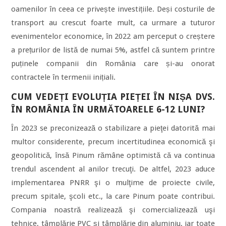
oamenilor în ceea ce privește investițiile. Deși costurile de
transport au crescut foarte mult, ca urmare a tuturor
evenimentelor economice, în 2022 am perceput o creștere
a prețurilor de listă de numai 5%, astfel că suntem printre
puținele companii din România care și-au onorat
contractele în termenii inițiali.
CUM VEDEȚI EVOLUȚIA PIEȚEI ÎN NIȘA DVS.
ÎN ROMÂNIA ÎN URMĂTOARELE 6-12 LUNI?
În 2023 se preconizează o stabilizare a pieţei datorită mai
multor considerente, precum incertitudinea economică şi
geopolitică, însă Pinum rămâne optimistă că va continua
trendul ascendent al anilor trecuţi. De altfel, 2023 aduce
implementarea PNRR şi o mulţime de proiecte civile,
precum spitale, şcoli etc., la care Pinum poate contribui.
Compania noastră realizează şi comercializează uşi
tehnice, tâmplărie PVC şi tâmplărie din aluminiu, iar toate