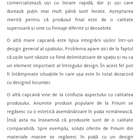
comercializează uși cu livrare rapidă, dar și uși care
durează puțin mai mult până sunt livrate. Așteptarea
merită pentru că produsul final este de o calitate
superioară și vine cu finisaje diferite și deosebite.
O altă mare capcană este lipsa integrării ușilor într-un
design general al spațiului. Problema apare aici de la faptul
că ușile sunt văzute ca fiind delimitatoare de spațiu și nu ca
un element important al întregului design. În acest fel pot
fi întâmpinate situațiile în care ușa este în total dezacord
cu designul locuinței.
O altă capcană vine de la confuzia aspectului cu calitatea
produsului. Anumite produse populare de la Pinum se
regăsesc cu o estetică asemănătoare în piața românească.
Însă asta nu înseamnă că produsele sunt de o calitate
comparabilă. Spre exemplu, soluții oferite de Pinum din
materiale masive se regăsesc în piață cu un design