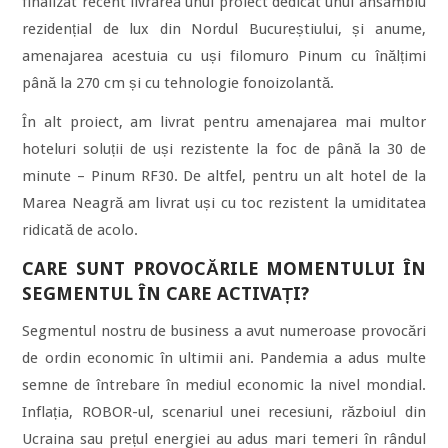
finalizat recent livrarea unui proiect dedicat unui ansamblu
rezidențial de lux din Nordul Bucureștiului, și anume,
amenajarea acestuia cu uși filomuro Pinum cu înălțimi
până la 270 cm și cu tehnologie fonoizolantă.
În alt proiect, am livrat pentru amenajarea mai multor
hoteluri soluții de uși rezistente la foc de până la 30 de
minute – Pinum RF30. De altfel, pentru un alt hotel de la
Marea Neagră am livrat uși cu toc rezistent la umiditatea
ridicată de acolo.
CARE SUNT PROVOCĂRILE MOMENTULUI ÎN
SEGMENTUL ÎN CARE ACTIVAȚI?
Segmentul nostru de business a avut numeroase provocări
de ordin economic în ultimii ani. Pandemia a adus multe
semne de întrebare în mediul economic la nivel mondial.
Inflația, ROBOR-ul, scenariul unei recesiuni, războiul din
Ucraina sau prețul energiei au adus mari temeri în rândul