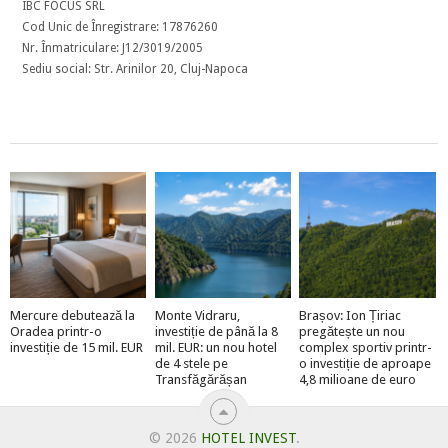
IBC FOCUS SRL
Cod Unic de Înregistrare: 17876260
Nr. Înmatriculare: J12/3019/2005
Sediu social: Str. Arinilor 20, Cluj-Napoca
Mercure debutează la
Monte Vidraru,
Brașov: Ion Țiriac
Oradea printr-o
investiție de până la 8
pregătește un nou
investiție de 15 mil. EUR
mil. EUR: un nou hotel
complex sportiv printr-
de 4 stele pe
o investiție de aproape
Transfăgărășan
4,8 milioane de euro
© 2026
HOTEL INVEST
.