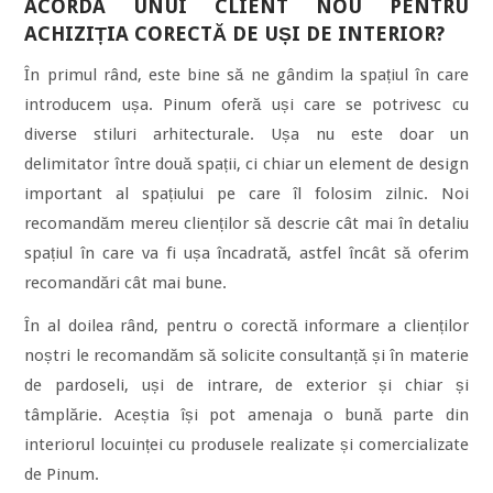
ACORDA UNUI CLIENT NOU PENTRU
ACHIZIȚIA CORECTĂ DE UȘI DE INTERIOR?
În primul rând, este bine să ne gândim la spațiul în care
introducem ușa. Pinum oferă uși care se potrivesc cu
diverse stiluri arhitecturale. Ușa nu este doar un
delimitator între două spații, ci chiar un element de design
important al spațiului pe care îl folosim zilnic. Noi
recomandăm mereu clienților să descrie cât mai în detaliu
spațiul în care va fi ușa încadrată, astfel încât să oferim
recomandări cât mai bune.
În al doilea rând, pentru o corectă informare a clienților
noștri le recomandăm să solicite consultanță și în materie
de pardoseli, uși de intrare, de exterior și chiar și
tâmplărie. Aceștia își pot amenaja o bună parte din
interiorul locuinței cu produsele realizate și comercializate
de Pinum.