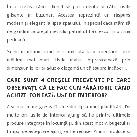
În al treilea rând, clienții se pot orienta și către ușile
glisante în buzunar. Acestea reprezintă un răspuns
modern și elegant la lipsa spațiului, în special daca stăm să
ne gândim că prețul metrului pătrat util a crescut în ultima
perioadă.
Și nu în ultimul rând, este indicată și o orientare către
înălțimi mai mari. Ușile înalte impresionează prin
dimensiunile lor și aduc o eleganță unică asupra încăperii.
CARE SUNT 4 GREȘELI FRECVENTE PE CARE
OBSERVAȚI CĂ LE FAC CUMPĂRĂTORII CÂND
ACHIZIȚIONEAZĂ UȘI DE INTERIOR?
Cea mai mare greșeală vine din lipsa unei planificări. De
multe ori, ușile de interior ajung să fie printre ultimele
produse integrate în locuință și, din acest motiv, bugetul și
timpul de așteptare ajung să fie reduse. Pinum produce și