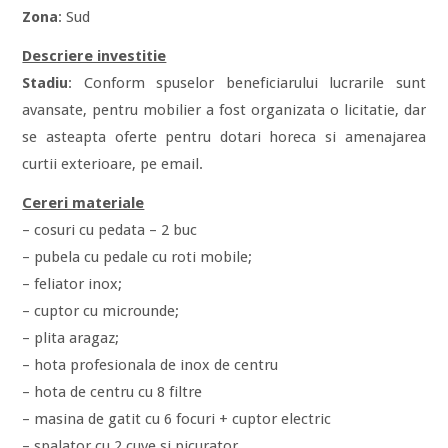
Zona
: Sud
Descriere investitie
Stadiu
: Conform spuselor beneficiarului lucrarile sunt
avansate, pentru mobilier a fost organizata o licitatie, dar
se asteapta oferte pentru dotari horeca si amenajarea
curtii exterioare, pe email.
Cereri materiale
– cosuri cu pedata – 2 buc
– pubela cu pedale cu roti mobile;
– feliator inox;
– cuptor cu microunde;
– plita aragaz;
– hota profesionala de inox de centru
– hota de centru cu 8 filtre
– masina de gatit cu 6 focuri + cuptor electric
– spalator cu 2 cuve si picurator