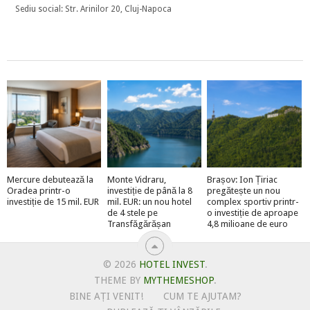
Sediu social: Str. Arinilor 20, Cluj-Napoca
Mercure debutează la
Monte Vidraru,
Brașov: Ion Țiriac
Oradea printr-o
investiție de până la 8
pregătește un nou
investiție de 15 mil. EUR
mil. EUR: un nou hotel
complex sportiv printr-
de 4 stele pe
o investiție de aproape
Transfăgărășan
4,8 milioane de euro
© 2026
HOTEL INVEST
.
THEME BY
MYTHEMESHOP
.
BINE AȚI VENIT!
CUM TE AJUTAM?